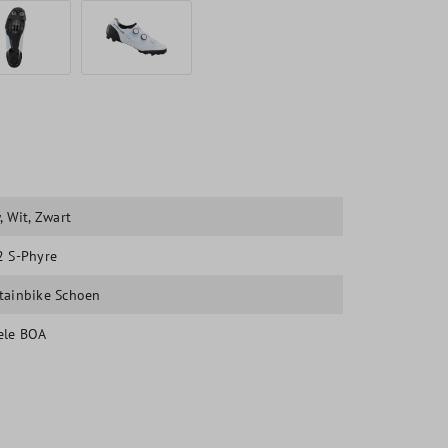
w
, Wit
, Zwart
 S-Phyre
ainbike Schoen
ele BOA