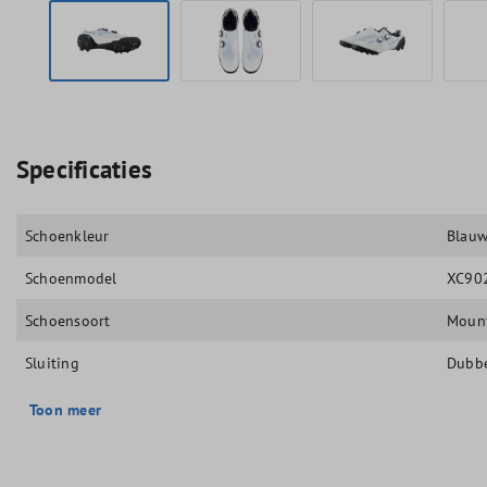
Specificaties
Schoenkleur
Blau
Schoenmodel
XC902
Schoensoort
Mount
Sluiting
Dubb
Toon meer