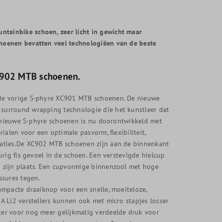
ainbike schoen, zeer licht in gewicht maar
hoenen bevatten veel technologiëen van de beste
C902 MTB schoenen.
de vorige S-phyre XC901 MTB schoenen. De nieuwe
surround wrapping technologie die het kunstleer dat
e nieuwe S-phyre schoenen is nu doorontwikkeld met
ialen voor een optimale pasvorm, flexibiliteit,
taties.De XC902 MTB schoenen zijn aan de binnenkant
rig fis gevoel in de schoen. Een verstevigde hielcup
 zijn plaats. Een cupvormige binnenzool met hoge
ssures tegen.
ompacte draaiknop voor een snelle, moeiteloze,
 Li2 verstellers kunnen ook met micro stapjes losser
er voor nog meer gelijkmatig verdeelde druk voor