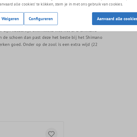
Aanvaard alle cookies’ te klikken, stem je in met ons gebruik van cookies.
enen
Weigeren
Configureren
Aanvaard alle cookie
ieke/wedstrijd georiënteerde mountainbiker. De
r zijn natuurlijk ontwikkeld met het SPD Shimano
van de schoen dan past deze het beste bij het Shimano
ken goed. Onder op de zool is een extra wijd (22