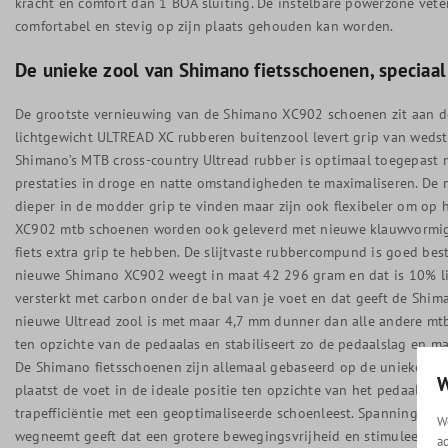
kracht en comfort dan 1 BOA sluiting. De instelbare powerzone vete
comfortabel en stevig op zijn plaats gehouden kan worden.
De unieke zool van Shimano fietsschoenen, speciaal
De grootste vernieuwing van de Shimano XC902 schoenen zit aan de
lichtgewicht ULTREAD XC rubberen buitenzool levert grip van wedstr
Shimano’s MTB cross-country Ultread rubber is optimaal toegepast 
prestaties in droge en natte omstandigheden te maximaliseren. De
dieper in de modder grip te vinden maar zijn ook flexibeler om op 
XC902 mtb schoenen worden ook geleverd met nieuwe klauwvormig
fiets extra grip te hebben. De slijtvaste rubbercompund is goed be
nieuwe Shimano XC902 weegt in maat 42 296 gram en dat is 10% lic
versterkt met carbon onder de bal van je voet en dat geeft de Shim
nieuwe Ultread zool is met maar 4,7 mm dunner dan alle andere m
ten opzichte van de pedaalas en stabiliseert zo de pedaalslag en max
De Shimano fietsschoenen zijn allemaal gebaseerd op de unieke lee
W
plaatst de voet in de ideale positie ten opzichte van het pedaal. D
trapefficiëntie met een geoptimaliseerde schoenleest. Spanning in d
W
wegneemt geeft dat een grotere bewegingsvrijheid en stimuleert ee
a