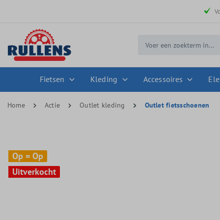
 zoekopdracht
Ga naar de hoofdnavigatie
V
Fietsen
Kleding
Accessoires
Ele
Home
Actie
Outlet kleding
Outlet fietsschoenen
Op = Op
Op = Op
Uitverkocht
Uitverkocht