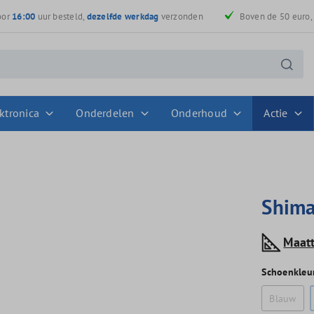
oor
16:00
uur besteld,
dezelfde werkdag
verzonden
Boven de 50 euro
ktronica
Onderdelen
Onderhoud
Actie
Shima
Maat
Schoenkleu
Blauw