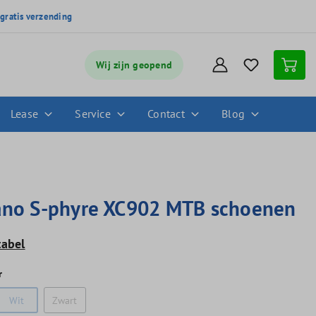
,
gratis verzending
Wij zijn geopend
Lease
Service
Contact
Blog
no S-phyre XC902 MTB schoenen
tabel
r
Wit
Zwart