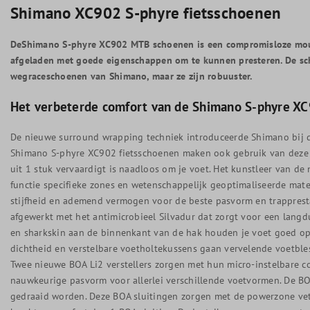
Shimano XC902 S-phyre fietsschoenen
DeShimano S-phyre XC902 MTB schoenen is een compromisloze mount
afgeladen met goede eigenschappen om te kunnen presteren. De sc
wegraceschoenen van Shimano, maar ze zijn robuuster.
Het verbeterde comfort van de Shimano S-phyre X
De nieuwe surround wrapping techniek introduceerde Shimano bij 
Shimano S-phyre XC902 fietsschoenen maken ook gebruik van deze 
uit 1 stuk vervaardigt is naadloos om je voet. Het kunstleer van d
functie specifieke zones en wetenschappelijk geoptimaliseerde mater
stijfheid en ademend vermogen voor de beste pasvorm en trappres
afgewerkt met het antimicrobieel Silvadur dat zorgt voor een langdu
en sharkskin aan de binnenkant van de hak houden je voet goed op
dichtheid en verstelbare voetholtekussens gaan vervelende voetble
Twee nieuwe BOA Li2 verstellers zorgen met hun micro-instelbare c
nauwkeurige pasvorm voor allerlei verschillende voetvormen. De BOA
gedraaid worden. Deze BOA sluitingen zorgen met de powerzone vet