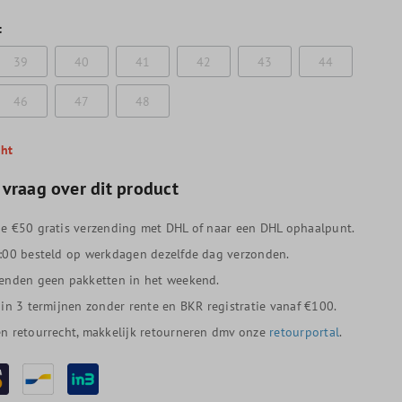
t
39
40
41
42
43
44
46
47
48
cht
 vraag over dit product
e €50 gratis verzending met DHL of naar een DHL ophaalpunt.
:00 besteld op werkdagen dezelfde dag verzonden.
enden geen pakketten in het weekend.
 in 3 termijnen zonder rente en BKR registratie vanaf €100.
n retourrecht, makkelijk retourneren dmv onze
retourportal
.