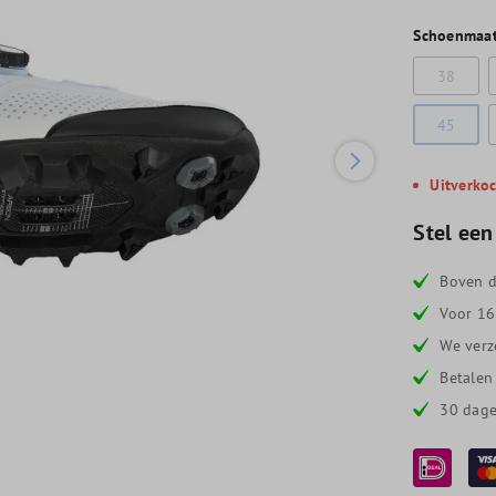
Schoenmaa
38
45
Uitverko
Stel een
Boven d
Voor 16
We verz
Betalen
30 dage