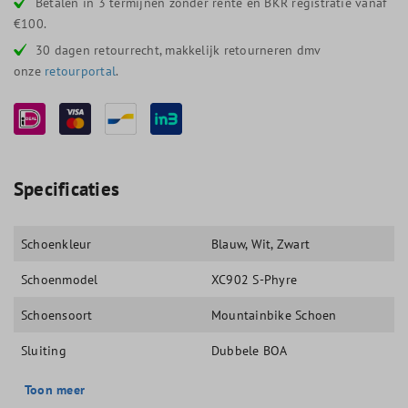
Betalen in 3 termijnen zonder rente en BKR registratie vanaf
€100.
30 dagen retourrecht, makkelijk retourneren dmv
onze
retourportal
.
Specificaties
Schoenkleur
Blauw
, Wit
, Zwart
Schoenmodel
XC902 S-Phyre
Schoensoort
Mountainbike Schoen
Sluiting
Dubbele BOA
Toon meer