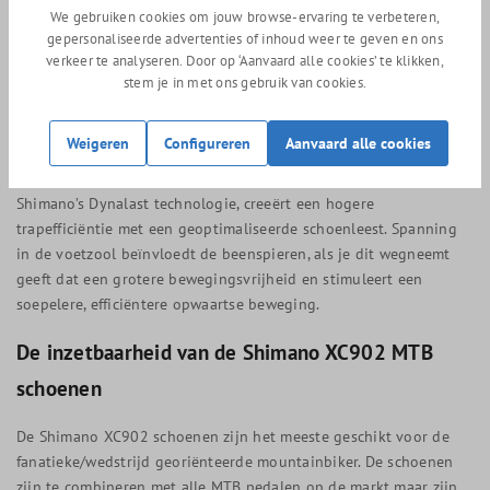
Shimano XC902 een 11 op de stijfheidsindex van 12. De nieuwe
We gebruiken cookies om jouw browse-ervaring te verbeteren,
Ultread zool is met maar 4,7 mm dunner dan alle andere mtb
gepersonaliseerde advertenties of inhoud weer te geven en ons
schoenen van Shimano voor een lagere stackhoogte ten opzichte
verkeer te analyseren. Door op ‘Aanvaard alle cookies’ te klikken,
van de pedaalas en stabiliseert zo de pedaalslag en
stem je in met ons gebruik van cookies.
maximaliseert de efficiëntie.
De Shimano fietsschoenen zijn allemaal gebaseerd op de unieke
Weigeren
Configureren
Aanvaard alle cookies
leest die Shimano dynalast noemt, deze schoenleest plaatst de
voet in de ideale positie ten opzichte van het pedaal. Deze
Shimano’s Dynalast technologie, creeërt een hogere
trapefficiëntie met een geoptimaliseerde schoenleest. Spanning
in de voetzool beïnvloedt de beenspieren, als je dit wegneemt
geeft dat een grotere bewegingsvrijheid en stimuleert een
soepelere, efficiëntere opwaartse beweging.
De inzetbaarheid van de Shimano XC902 MTB
schoenen
De Shimano XC902 schoenen zijn het meeste geschikt voor de
fanatieke/wedstrijd georiënteerde mountainbiker. De schoenen
zijn te combineren met alle MTB pedalen op de markt maar zijn