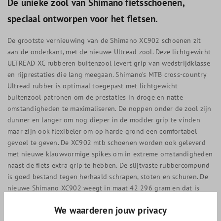
De unieke zool van Shimano fietsschoenen,
speciaal ontworpen voor het fietsen.
De grootste vernieuwing van de Shimano XC902 schoenen zit
aan de onderkant, met de nieuwe Ultread zool. Deze lichtgewicht
ULTREAD XC rubberen buitenzool levert grip van wedstrijdklasse
en rijprestaties die lang meegaan. Shimano’s MTB cross-country
Ultread rubber is optimaal toegepast met lichtgewicht
buitenzool patronen om de prestaties in droge en natte
omstandigheden te maximaliseren. De noppen onder de zool zijn
dunner en langer om nog dieper in de modder grip te vinden
maar zijn ook flexibeler om op harde grond een comfortabel
gevoel te geven. De XC902 mtb schoenen worden ook geleverd
met nieuwe klauwvormige spikes om in extreme omstandigheden
naast de fiets extra grip te hebben. De slijtvaste rubbercompund
is goed bestand tegen herhaald schrapen, stoten en schuren. De
nieuwe Shimano XC902 weegt in maat 42 296 gram en dat is
10% lichter dan de vorige S-phyre XC901. De tussenzool is
We waarderen jouw privacy
versterkt met carbon onder de bal van je voet en dat geeft de