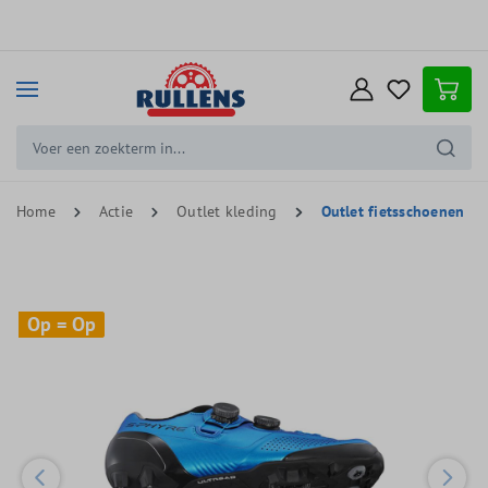
e hoofdinhoud
Home
Actie
Outlet kleding
Outlet fietsschoenen
Op = Op
Op = Op