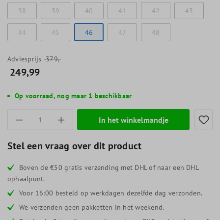
38
39
40
41
42
43
44
45
46
47
48
Adviesprijs
379,-
249,99
Op voorraad, nog maar 1 beschikbaar
Producthoeveelheid: Voer de gewenste hoevee
In het winkelmandje
Stel een vraag over dit product
Boven de €50 gratis verzending met DHL of naar een DHL
ophaalpunt.
Voor 16:00 besteld op werkdagen dezelfde dag verzonden.
We verzenden geen pakketten in het weekend.