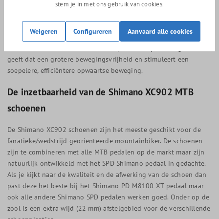
leest die Shimano dynalast noemt, deze schoenleest plaatst de
stem je in met ons gebruik van cookies.
voet in de ideale positie ten opzichte van het pedaal. Deze
Shimano’s Dynalast technologie, creeërt een hogere
Weigeren
Configureren
Aanvaard alle cookies
trapefficiëntie met een geoptimaliseerde schoenleest. Spanning
in de voetzool beïnvloedt de beenspieren, als je dit wegneemt
geeft dat een grotere bewegingsvrijheid en stimuleert een
soepelere, efficiëntere opwaartse beweging.
De inzetbaarheid van de Shimano XC902 MTB
schoenen
De Shimano XC902 schoenen zijn het meeste geschikt voor de
fanatieke/wedstrijd georiënteerde mountainbiker. De schoenen
zijn te combineren met alle MTB pedalen op de markt maar zijn
natuurlijk ontwikkeld met het SPD Shimano pedaal in gedachte.
Als je kijkt naar de kwaliteit en de afwerking van de schoen dan
past deze het beste bij het Shimano PD-M8100 XT pedaal maar
ook alle andere Shimano SPD pedalen werken goed. Onder op de
zool is een extra wijd (22 mm) afstelgebied voor de verschillende