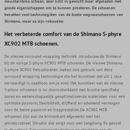
mountainbike schoen, zeer licht in gewicht maar afgeladen met
goede eigenschappen om te kunnen presteren. De schoenen
bevatten veel technologiëen van de beste wegraceschoenen van
Shimano, maar ze zijn robuuster.
Het verbeterde comfort van de Shimano S-phyre
XC902 MTB schoenen.
De nieuwe surround wrapping techniek introduceerde Shimano
bij de vorige S-phyre XC901 MTB schoenen. De nieuwe Shimano
S-phyre XC902 fietsschoenen maken ook gebruik van deze
surround wrapping technologie die het kunstleer dat uit 1 stuk
vervaardigt is naadloos om je voet. Het kunstleer van de nieuwe
S-phyre schoenen is nu doorontwikkeld met functie specifieke
zones en wetenschappelijk geoptimaliseerde materialen voor een
optimale pasvorm, flexibiliteit, stijfheid en ademend vermogen
voor de beste pasvorm en trapprestaties.De XC902 MTB
schoenen zijn aan de binnenkant afgewerkt met het
antimicrobieel Silvadur dat zorgt voor een langdurig fis gevoel
in de schoen. Een verstevigde hielcup en sharkskin aan de