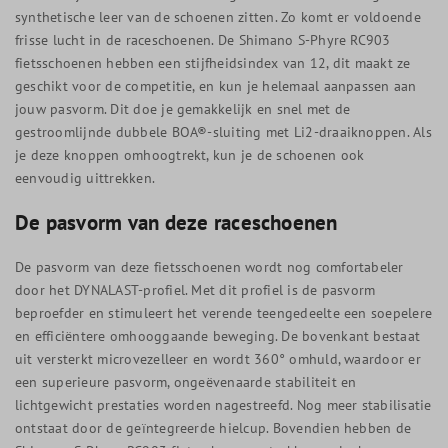
synthetische leer van de schoenen zitten. Zo komt er voldoende
frisse lucht in de raceschoenen. De Shimano S-Phyre RC903
fietsschoenen hebben een stijfheidsindex van 12, dit maakt ze
geschikt voor de competitie, en kun je helemaal aanpassen aan
jouw pasvorm. Dit doe je gemakkelijk en snel met de
gestroomlijnde dubbele BOA®-sluiting met Li2-draaiknoppen. Als
je deze knoppen omhoogtrekt, kun je de schoenen ook
eenvoudig uittrekken.
De pasvorm van deze raceschoenen
De pasvorm van deze fietsschoenen wordt nog comfortabeler
door het DYNALAST-profiel. Met dit profiel is de pasvorm
beproefder en stimuleert het verende teengedeelte een soepelere
en efficiëntere omhooggaande beweging. De bovenkant bestaat
uit versterkt microvezelleer en wordt 360° omhuld, waardoor er
een superieure pasvorm, ongeëvenaarde stabiliteit en
lichtgewicht prestaties worden nagestreefd. Nog meer stabilisatie
ontstaat door de geïntegreerde hielcup. Bovendien hebben de