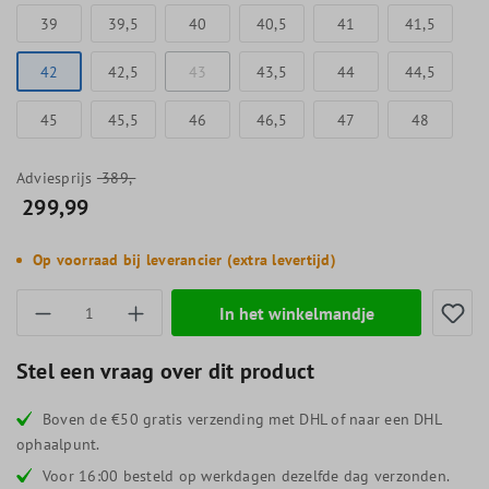
39
39,5
40
40,5
41
41,5
42
42,5
43
43,5
44
44,5
45
45,5
46
46,5
47
48
Adviesprijs
389,-
299,99
Op voorraad bij leverancier (extra levertijd)
Producthoeveelheid: Voer de gewenste hoevee
In het winkelmandje
Stel een vraag over dit product
Boven de €50 gratis verzending met DHL of naar een DHL
ophaalpunt.
Voor 16:00 besteld op werkdagen dezelfde dag verzonden.