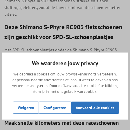
Shimano S-Phyre RC903 fietsschoenen strakke en slanke
sluitingsgeleiders, zodat de bovenkant van de schoen er netter
uitziet.
Deze Shimano S-Phyre RC903 fietsschoenen
zijn geschikt voor SPD-SL-schoenplaatjes
Met SPD-SL-schoenplaatjes onder de Shimano S-Phyre RC903
fietsschoenen wordt er voldaan aan de eisen van de wegrenners
We waarderen jouw privacy
die hoog in de competitie rijden. De naadloze aansluiting tussen
de klikpedalen en de plaatjes zorgt ervoor dat jij nog efficiënter
We gebruiken cookies om jouw browse-ervaring te verbeteren,
je kracht overbrengt. Je kunt kiezen uit gele, blauwe en rode
gepersonaliseerde advertenties of inhoud weer te geven en ons
schoenplaatjes, waarbij de eerstgenoemde 6 graden speling
verkeer te analyseren. Door op ‘Aanvaard alle cookies’ te klikken,
hebben, de tweede 2 graden en de laatstgenoemde 0 graden
stem je in met ons gebruik van cookies.
speling. Als je begint met klikpedalen, zijn de gele
schoenplaatjes aan de raden. Hoe meer ervaring je hebt, hoe
Weigeren
Configureren
Aanvaard alle cookies
minder speling je nodig hebt.
Maak snelle kilometers met deze raceschoenen