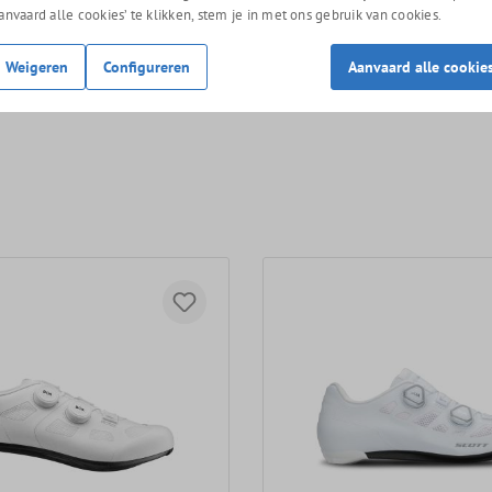
n je de schoenen ook online in onze webshop kopen.
Aanvaard alle cookies’ te klikken, stem je in met ons gebruik van cookies.
Weigeren
Configureren
Aanvaard alle cookie