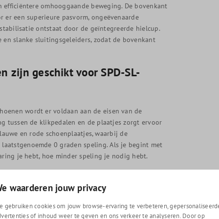
en efficiëntere omhooggaande beweging. De bovenkant
or er een superieure pasvorm, ongeëvenaarde
stabilisatie ontstaat door de geïntegreerde hielcup.
en slanke sluitingsgeleiders, zodat de bovenkant
 zijn geschikt voor SPD-SL-
hoenen wordt er voldaan aan de eisen van de
ng tussen de klikpedalen en de plaatjes zorgt ervoor
, blauwe en rode schoenplaatjes, waarbij de
laatstgenoemde 0 graden speling. Als je begint met
aring je hebt, hoe minder speling je nodig hebt.
e waarderen jouw privacy
3 fietsschoenen te passen. Een van onze ervaren
e gebruiken cookies om jouw browse-ervaring te verbeteren, gepersonaliseerd
e maat het beste past bij jouw schoenmaat. Zo fiets
dvertenties of inhoud weer te geven en ons verkeer te analyseren. Door op