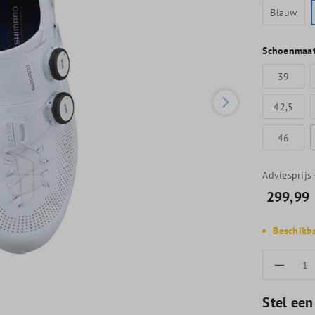
Blauw
Schoenmaa
39
42,5
46
Adviesprijs
299,99
Beschikb
Produc
Stel een