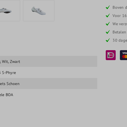
Boven d
Voor 16
We verz
Betalen
30 dage
w
, Wit
, Zwart
 S-Phyre
iets Schoen
ele BOA