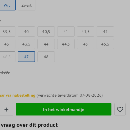
Wit
Zwart
t
39,5
40
40,5
41
41,5
42
43
43,5
44
44,5
45
45,5
46,5
47
48
389,-
aar via nabestelling
(verwachte leverdatum 07-08-2026)
thoeveelheid: Voer de gewenste hoeveelheid
In het winkelmandje
 vraag over dit product