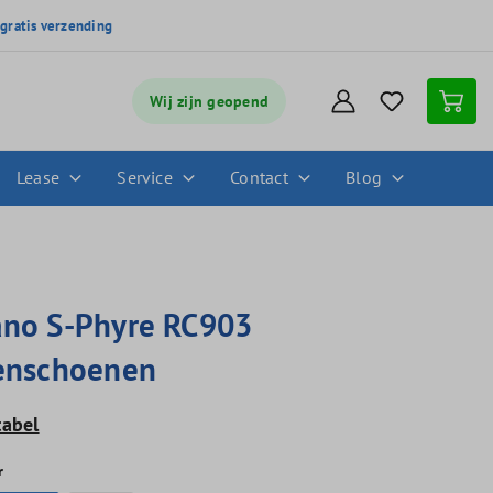
,
gratis verzending
Wij zijn geopend
Lease
Service
Contact
Blog
no S-Phyre RC903
enschoenen
tabel
r