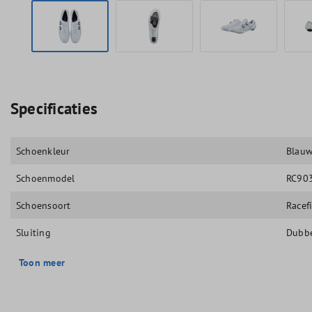
Specificaties
Schoenkleur
Blau
Schoenmodel
RC903
Schoensoort
Racef
Sluiting
Dubb
Toon meer