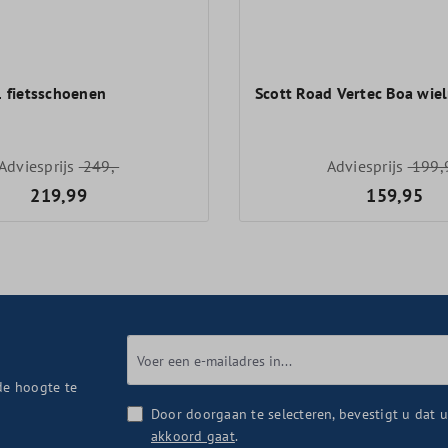
1 fietsschoenen
Scott Road Vertec Boa wie
Adviesprijs
249,-
Adviesprijs
199,
219,99
159,95
de hoogte te
Door doorgaan te selecteren, bevestigt u dat 
akkoord gaat
.