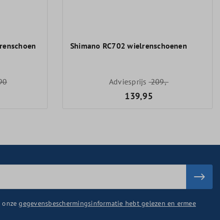
lrenschoen
Shimano RC702 wielrenschoenen
90
Adviesprijs
209,-
139,95
u onze
gegevensbeschermingsinformatie hebt gelezen en ermee