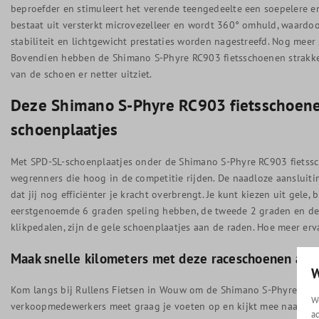
beproefder en stimuleert het verende teengedeelte een soepelere 
bestaat uit versterkt microvezelleer en wordt 360° omhuld, waardo
stabiliteit en lichtgewicht prestaties worden nagestreefd. Nog meer 
Bovendien hebben de Shimano S-Phyre RC903 fietsschoenen strakke 
van de schoen er netter uitziet.
Deze Shimano S-Phyre RC903 fietsschoenen
schoenplaatjes
Met SPD-SL-schoenplaatjes onder de Shimano S-Phyre RC903 fietssc
wegrenners die hoog in de competitie rijden. De naadloze aansluiti
dat jij nog efficiënter je kracht overbrengt. Je kunt kiezen uit gele
eerstgenoemde 6 graden speling hebben, de tweede 2 graden en de 
klikpedalen, zijn de gele schoenplaatjes aan de raden. Hoe meer erv
Maak snelle kilometers met deze raceschoenen aan
W
Kom langs bij Rullens Fietsen in Wouw om de Shimano S-Phyre RC90
W
verkoopmedewerkers meet graag je voeten op en kijkt mee naar welk
a