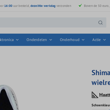
oor
16:00
uur besteld,
dezelfde werkdag
verzonden
Boven de 50 euro
ktronica
Onderdelen
Onderhoud
Actie
Shima
wielr
Maat
Schoenkleu