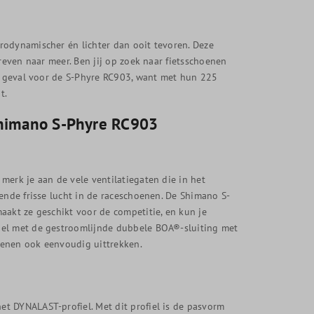
rodynamischer én lichter dan ooit tevoren. Deze
reven naar meer. Ben jij op zoek naar fietsschoenen
at geval voor de S-Phyre RC903, want met hun 225
t.
Shimano S-Phyre RC903
merk je aan de vele ventilatiegaten die in het
ende frisse lucht in de raceschoenen. De Shimano S-
aakt ze geschikt voor de competitie, en kun je
nel met de gestroomlijnde dubbele BOA®-sluiting met
oenen ook eenvoudig uittrekken.
t DYNALAST-profiel. Met dit profiel is de pasvorm