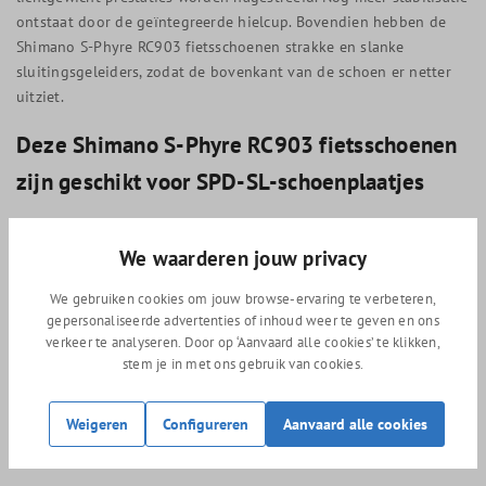
ontstaat door de geïntegreerde hielcup. Bovendien hebben de
Shimano S-Phyre RC903 fietsschoenen strakke en slanke
sluitingsgeleiders, zodat de bovenkant van de schoen er netter
uitziet.
Deze Shimano S-Phyre RC903 fietsschoenen
zijn geschikt voor SPD-SL-schoenplaatjes
Met SPD-SL-schoenplaatjes onder de Shimano S-Phyre RC903
We waarderen jouw privacy
fietsschoenen wordt er voldaan aan de eisen van de wegrenners
die hoog in de competitie rijden. De naadloze aansluiting tussen
We gebruiken cookies om jouw browse-ervaring te verbeteren,
de klikpedalen en de plaatjes zorgt ervoor dat jij nog efficiënter
gepersonaliseerde advertenties of inhoud weer te geven en ons
je kracht overbrengt. Je kunt kiezen uit gele, blauwe en rode
verkeer te analyseren. Door op ‘Aanvaard alle cookies’ te klikken,
schoenplaatjes, waarbij de eerstgenoemde 6 graden speling
stem je in met ons gebruik van cookies.
hebben, de tweede 2 graden en de laatstgenoemde 0 graden
speling. Als je begint met klikpedalen, zijn de gele
Weigeren
Configureren
Aanvaard alle cookies
schoenplaatjes aan de raden. Hoe meer ervaring je hebt, hoe
minder speling je nodig hebt.