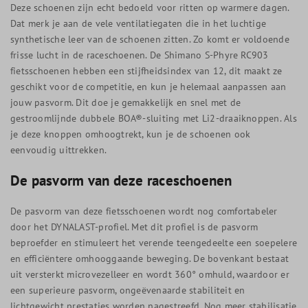
Deze schoenen zijn echt bedoeld voor ritten op warmere dagen.
Dat merk je aan de vele ventilatiegaten die in het luchtige
synthetische leer van de schoenen zitten. Zo komt er voldoende
frisse lucht in de raceschoenen. De Shimano S-Phyre RC903
fietsschoenen hebben een stijfheidsindex van 12, dit maakt ze
geschikt voor de competitie, en kun je helemaal aanpassen aan
jouw pasvorm. Dit doe je gemakkelijk en snel met de
gestroomlijnde dubbele BOA®-sluiting met Li2-draaiknoppen. Als
je deze knoppen omhoogtrekt, kun je de schoenen ook
eenvoudig uittrekken.
De pasvorm van deze raceschoenen
De pasvorm van deze fietsschoenen wordt nog comfortabeler
door het DYNALAST-profiel. Met dit profiel is de pasvorm
beproefder en stimuleert het verende teengedeelte een soepelere
en efficiëntere omhooggaande beweging. De bovenkant bestaat
uit versterkt microvezelleer en wordt 360° omhuld, waardoor er
een superieure pasvorm, ongeëvenaarde stabiliteit en
lichtgewicht prestaties worden nagestreefd. Nog meer stabilisatie