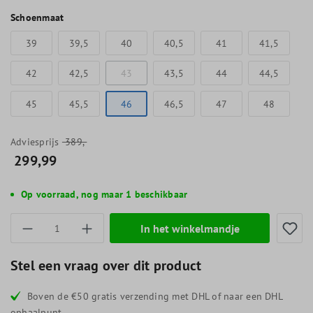
Schoenmaat
39
39,5
40
40,5
41
41,5
42
42,5
43
43,5
44
44,5
45
45,5
46
46,5
47
48
Adviesprijs
389,-
299,99
Op voorraad, nog maar 1 beschikbaar
Producthoeveelheid: Voer de gewenste hoevee
In het winkelmandje
Stel een vraag over dit product
Boven de €50 gratis verzending met DHL of naar een DHL
ophaalpunt.