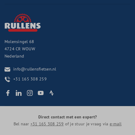
Molensingel 68
4724 CR
WOUW
Nederland
info@rullensfietsen.nl
+31 165 308 259
Direct contact met een expert?
Bel naar
+31 165 308 259
of je stuur je vraag via
e-mail