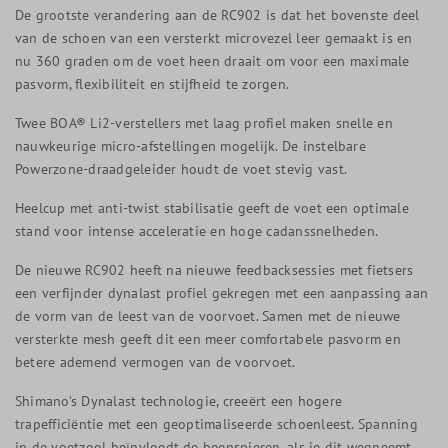
De grootste verandering aan de RC902 is dat het bovenste deel
van de schoen van een versterkt microvezel leer gemaakt is en
nu 360 graden om de voet heen draait om voor een maximale
pasvorm, flexibiliteit en stijfheid te zorgen.
Twee BOA® Li2-verstellers met laag profiel maken snelle en
nauwkeurige micro-afstellingen mogelijk. De instelbare
Powerzone-draadgeleider houdt de voet stevig vast.
Heelcup met anti-twist stabilisatie geeft de voet een optimale
stand voor intense acceleratie en hoge cadanssnelheden.
De nieuwe RC902 heeft na nieuwe feedbacksessies met fietsers
een verfijnder dynalast profiel gekregen met een aanpassing aan
de vorm van de leest van de voorvoet. Samen met de nieuwe
versterkte mesh geeft dit een meer comfortabele pasvorm en
betere ademend vermogen van de voorvoet.
Shimano’s Dynalast technologie, creeërt een hogere
trapefficiëntie met een geoptimaliseerde schoenleest. Spanning
in de voetzool beïnvloedt de beenspieren, als je dit wegneemt