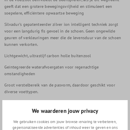
geeft dat een grotere bewegingsvrijheid en stimuleert een
soepelere, efficiëntere opwaartse beweging
Silvadur’s gepatenteerder zilver ion intelligent techniek zorgt
voor een langdurig fis gevoel in de schoen. Geen ongewilde
geuren of verkleuringen meer die de levensduur van de schoen
kunnen verkorten.
Lichtgewicht, ultrastijf carbon holle buitenzool
Geïntegreerde waterafvoergaten voor regenachtige
omstandigheden
Groot verstelbereik van de pasvorm, daardoor geschikt voor
diverse voettypen.
Passend op het Shimano SPD-SL systeem
We waarderen jouw privacy
Het best te combineren met het Shimano PD-R9100 Dura ace
pedaal.
We gebruiken cookies om jouw browse-ervaring te verbeteren,
gepersonaliseerde advertenties of inhoud weer te geven en ons