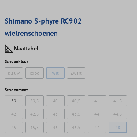
Shimano S-phyre RC902
wielrenschoenen
Maattabel
Schoenkleur
Blauw
Rood
Wit
Zwart
Schoenmaat
39
39,5
40
40,5
41
41,5
42
42,5
43
43,5
44
44,5
45
45,5
46
46,5
47
48