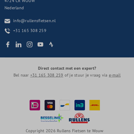
4724 CR
WOUW
Nederland
info@rullensfietsen.nl
+31 165 308 259
Direct contact met een expert?
Bel naar
+31 165 308 259
of je stuur je vraag via
e-mail
Copyright 2026 Rullens Fietsen te Wouw