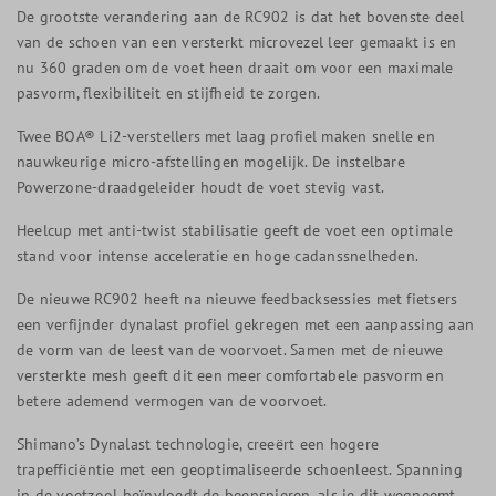
De grootste verandering aan de RC902 is dat het bovenste deel
van de schoen van een versterkt microvezel leer gemaakt is en
nu 360 graden om de voet heen draait om voor een maximale
pasvorm, flexibiliteit en stijfheid te zorgen.
Twee BOA® Li2-verstellers met laag profiel maken snelle en
nauwkeurige micro-afstellingen mogelijk. De instelbare
Powerzone-draadgeleider houdt de voet stevig vast.
Heelcup met anti-twist stabilisatie geeft de voet een optimale
stand voor intense acceleratie en hoge cadanssnelheden.
De nieuwe RC902 heeft na nieuwe feedbacksessies met fietsers
een verfijnder dynalast profiel gekregen met een aanpassing aan
de vorm van de leest van de voorvoet. Samen met de nieuwe
versterkte mesh geeft dit een meer comfortabele pasvorm en
betere ademend vermogen van de voorvoet.
Shimano’s Dynalast technologie, creeërt een hogere
trapefficiëntie met een geoptimaliseerde schoenleest. Spanning
in de voetzool beïnvloedt de beenspieren, als je dit wegneemt