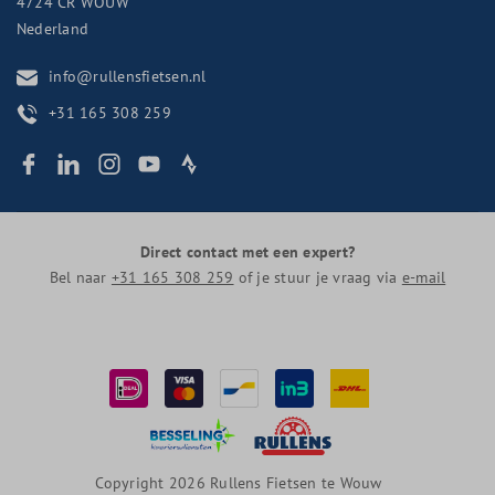
4724 CR
WOUW
Nederland
info@rullensfietsen.nl
+31 165 308 259
Direct contact met een expert?
Bel naar
+31 165 308 259
of je stuur je vraag via
e-mail
Copyright 2026 Rullens Fietsen te Wouw