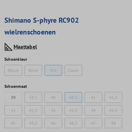
Shimano S-phyre RC902
wielrenschoenen
Maattabel
Schoenkleur
Blauw
Rood
Wit
Zwart
Schoenmaat
39
39,5
40
40,5
41
41,5
42
42,5
43
43,5
44
44,5
45
45,5
46
46,5
47
48