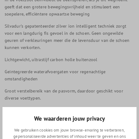
geeft dat een grotere bewegingsvrijheid en stimuleert een
soepelere, efficiëntere opwaartse beweging
Silvadur’s gepatenteerder zilver ion intelligent techniek zorgt
voor een langdurig fis gevoel in de schoen. Geen ongewilde
geuren of verkleuringen meer die de levensduur van de schoen
kunnen verkorten.
Lichtgewicht, ultrastijf carbon holle buitenzool
Geïntegreerde waterafvoergaten voor regenachtige
omstandigheden
Groot verstelbereik van de pasvorm, daardoor geschikt voor
diverse voettypen.
Passend op het Shimano SPD-SL systeem
We waarderen jouw privacy
Het best te combineren met het Shimano PD-R9100 Dura ace
pedaal.
We gebruiken cookies om jouw browse-ervaring te verbeteren,
gepersonaliseerde advertenties of inhoud weer te geven en ons