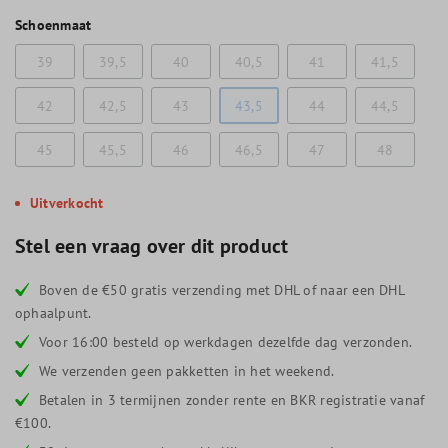
Schoenmaat
39
39,5
40
40,5
41
41,5
42
42,5
43
43,5
44
44,5
45
45,5
46
46,5
47
48
Uitverkocht
Stel een vraag over dit product
Boven de €50 gratis verzending met DHL of naar een DHL
ophaalpunt.
Voor 16:00 besteld op werkdagen dezelfde dag verzonden.
We verzenden geen pakketten in het weekend.
Betalen in 3 termijnen zonder rente en BKR registratie vanaf
€100.