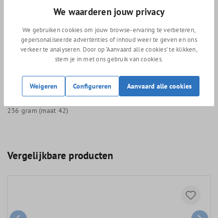
We waarderen jouw privacy
Groot verstelbereik van de pasvorm, daardoor geschikt voor
diverse voettypen.
We gebruiken cookies om jouw browse-ervaring te verbeteren,
gepersonaliseerde advertenties of inhoud weer te geven en ons
Passend op het Shimano SPD-SL systeem
verkeer te analyseren. Door op ‘Aanvaard alle cookies’ te klikken,
stem je in met ons gebruik van cookies.
Het best te combineren met het Shimano PD-R9100 Dura ace
pedaal.
Weigeren
Configureren
Aanvaard alle cookies
Extra wijd (22 mm) afstelgebied voor de schoenplaatjes.
236 gram (maat 42)
Vergelijkbare producten