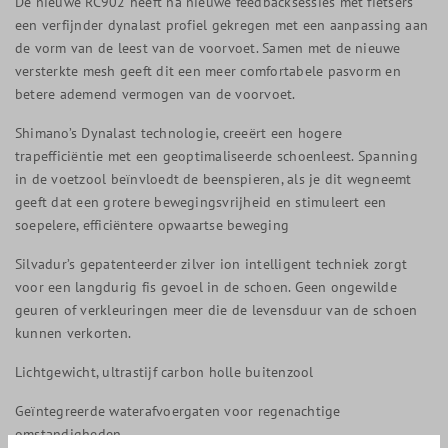
De nieuwe RC902 heeft na nieuwe feedbacksessies met fietsers
een verfijnder dynalast profiel gekregen met een aanpassing aan
de vorm van de leest van de voorvoet. Samen met de nieuwe
versterkte mesh geeft dit een meer comfortabele pasvorm en
betere ademend vermogen van de voorvoet.
Shimano’s Dynalast technologie, creeërt een hogere
trapefficiëntie met een geoptimaliseerde schoenleest. Spanning
in de voetzool beïnvloedt de beenspieren, als je dit wegneemt
geeft dat een grotere bewegingsvrijheid en stimuleert een
soepelere, efficiëntere opwaartse beweging
Silvadur’s gepatenteerder zilver ion intelligent techniek zorgt
voor een langdurig fis gevoel in de schoen. Geen ongewilde
geuren of verkleuringen meer die de levensduur van de schoen
kunnen verkorten.
Lichtgewicht, ultrastijf carbon holle buitenzool
Geïntegreerde waterafvoergaten voor regenachtige
omstandigheden