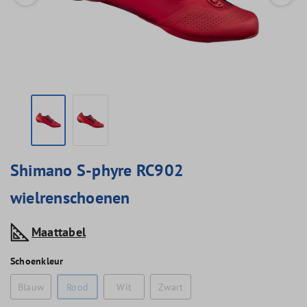
Shimano S-phyre RC902
wielrenschoenen
Maattabel
Schoenkleur
Blauw
Rood
Wit
Zwart