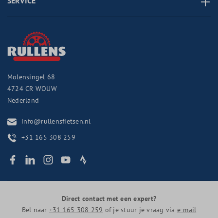
SERVICE
Molensingel 68
4724 CR
WOUW
Nederland
info@rullensfietsen.nl
+31 165 308 259
Direct contact met een expert?
Bel naar
+31 165 308 259
of je stuur je vraag via
e-mail