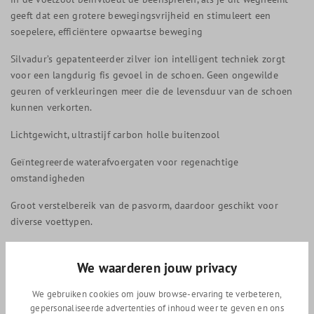
geeft dat een grotere bewegingsvrijheid en stimuleert een
soepelere, efficiëntere opwaartse beweging
Silvadur’s gepatenteerder zilver ion intelligent techniek zorgt
voor een langdurig fis gevoel in de schoen. Geen ongewilde
geuren of verkleuringen meer die de levensduur van de schoen
kunnen verkorten.
Lichtgewicht, ultrastijf carbon holle buitenzool
Geïntegreerde waterafvoergaten voor regenachtige
omstandigheden
Groot verstelbereik van de pasvorm, daardoor geschikt voor
diverse voettypen.
Passend op het Shimano SPD-SL systeem
We waarderen jouw privacy
Het best te combineren met het Shimano PD-R9100 Dura ace
pedaal.
We gebruiken cookies om jouw browse-ervaring te verbeteren,
gepersonaliseerde advertenties of inhoud weer te geven en ons