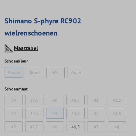
Shimano S-phyre RC902
wielrenschoenen
Maattabel
Schoenkleur
Blauw
Rood
Wit
Zwart
Schoenmaat
39
39,5
40
40,5
41
41,5
42
42,5
43
43,5
44
44,5
45
45,5
46
46,5
47
48