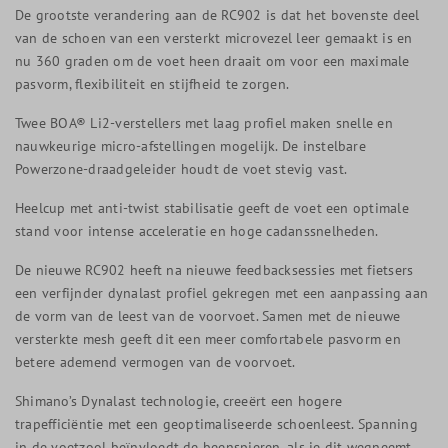
De grootste verandering aan de RC902 is dat het bovenste deel
van de schoen van een versterkt microvezel leer gemaakt is en
nu 360 graden om de voet heen draait om voor een maximale
pasvorm, flexibiliteit en stijfheid te zorgen.
Twee BOA® Li2-verstellers met laag profiel maken snelle en
nauwkeurige micro-afstellingen mogelijk. De instelbare
Powerzone-draadgeleider houdt de voet stevig vast.
Heelcup met anti-twist stabilisatie geeft de voet een optimale
stand voor intense acceleratie en hoge cadanssnelheden.
De nieuwe RC902 heeft na nieuwe feedbacksessies met fietsers
een verfijnder dynalast profiel gekregen met een aanpassing aan
de vorm van de leest van de voorvoet. Samen met de nieuwe
versterkte mesh geeft dit een meer comfortabele pasvorm en
betere ademend vermogen van de voorvoet.
Shimano’s Dynalast technologie, creeërt een hogere
trapefficiëntie met een geoptimaliseerde schoenleest. Spanning
in de voetzool beïnvloedt de beenspieren, als je dit wegneemt