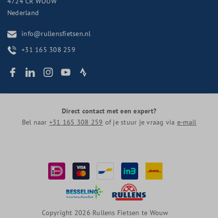
4724 CR
WOUW
Nederland
info@rullensfietsen.nl
+31 165 308 259
Direct contact met een expert?
Bel naar
+31 165 308 259
of je stuur je vraag via
e-mail
Copyright 2026 Rullens Fietsen te Wouw