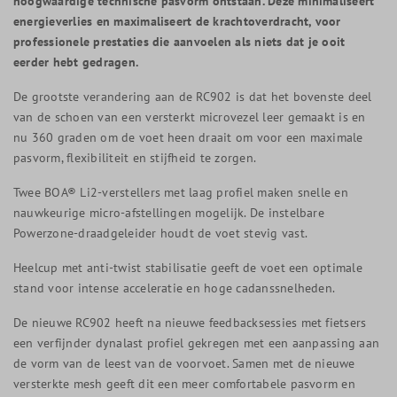
hoogwaardige technische pasvorm ontstaan. Deze minimaliseert
energieverlies en maximaliseert de krachtoverdracht, voor
professionele prestaties die aanvoelen als niets dat je ooit
eerder hebt gedragen.
De grootste verandering aan de RC902 is dat het bovenste deel
van de schoen van een versterkt microvezel leer gemaakt is en
nu 360 graden om de voet heen draait om voor een maximale
pasvorm, flexibiliteit en stijfheid te zorgen.
Twee BOA® Li2-verstellers met laag profiel maken snelle en
nauwkeurige micro-afstellingen mogelijk. De instelbare
Powerzone-draadgeleider houdt de voet stevig vast.
Heelcup met anti-twist stabilisatie geeft de voet een optimale
stand voor intense acceleratie en hoge cadanssnelheden.
De nieuwe RC902 heeft na nieuwe feedbacksessies met fietsers
een verfijnder dynalast profiel gekregen met een aanpassing aan
de vorm van de leest van de voorvoet. Samen met de nieuwe
versterkte mesh geeft dit een meer comfortabele pasvorm en