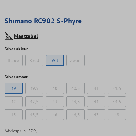
Shimano RC902 S-Phyre
Maattabel
Schoenkleur
Blauw
Rood
Wit
Zwart
Schoenmaat
39
39,5
40
40,5
41
41,5
42
42,5
43
43,5
44
44,5
45
45,5
46
46,5
47
48
Adviesprijs
379,-