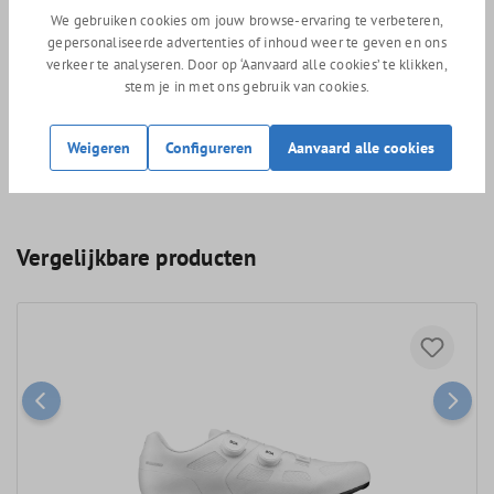
Passend op het Shimano SPD-SL systeem
We gebruiken cookies om jouw browse-ervaring te verbeteren,
gepersonaliseerde advertenties of inhoud weer te geven en ons
Het best te combineren met het Shimano PD-R9100 Dura ace
verkeer te analyseren. Door op ‘Aanvaard alle cookies’ te klikken,
pedaal.
stem je in met ons gebruik van cookies.
Extra wijd (22 mm) afstelgebied voor de schoenplaatjes.
Weigeren
Configureren
Aanvaard alle cookies
236 gram (maat 42)
Vergelijkbare producten