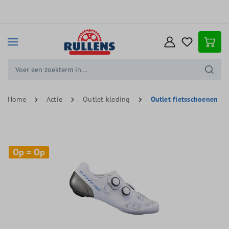
e hoofdinhoud
Home
Actie
Outlet kleding
Outlet fietsschoenen
Op = Op
Op = Op