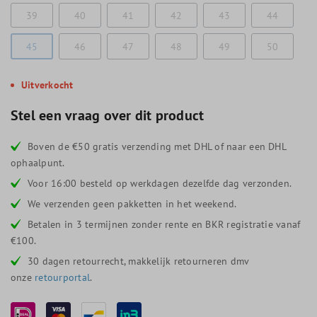
39
40
41
42
43
44
45
46
47
48
49
50
Uitverkocht
Stel een vraag over dit product
Boven de €50 gratis verzending met DHL of naar een DHL
ophaalpunt.
Voor 16:00 besteld op werkdagen dezelfde dag verzonden.
We verzenden geen pakketten in het weekend.
Betalen in 3 termijnen zonder rente en BKR registratie vanaf
€100.
30 dagen retourrecht, makkelijk retourneren dmv
onze
retourportal
.