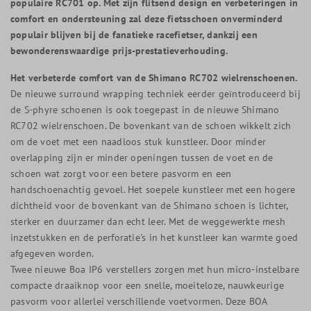
populaire RC701 op. Met zijn flitsend design en verbeteringen in
comfort en ondersteuning zal deze fietsschoen onverminderd
populair blijven bij de fanatieke racefietser, dankzij een
bewonderenswaardige prijs-prestatieverhouding.
Het verbeterde comfort van de Shimano RC702 wielrenschoenen.
De nieuwe surround wrapping techniek eerder geïntroduceerd bij
de S-phyre schoenen is ook toegepast in de nieuwe Shimano
RC702 wielrenschoen. De bovenkant van de schoen wikkelt zich
om de voet met een naadloos stuk kunstleer. Door minder
overlapping zijn er minder openingen tussen de voet en de
schoen wat zorgt voor een betere pasvorm en een
handschoenachtig gevoel. Het soepele kunstleer met een hogere
dichtheid voor de bovenkant van de Shimano schoen is lichter,
sterker en duurzamer dan echt leer. Met de weggewerkte mesh
inzetstukken en de perforatie's in het kunstleer kan warmte goed
afgegeven worden.
Twee nieuwe Boa IP6 verstellers zorgen met hun micro-instelbare
compacte draaiknop voor een snelle, moeiteloze, nauwkeurige
pasvorm voor allerlei verschillende voetvormen. Deze BOA