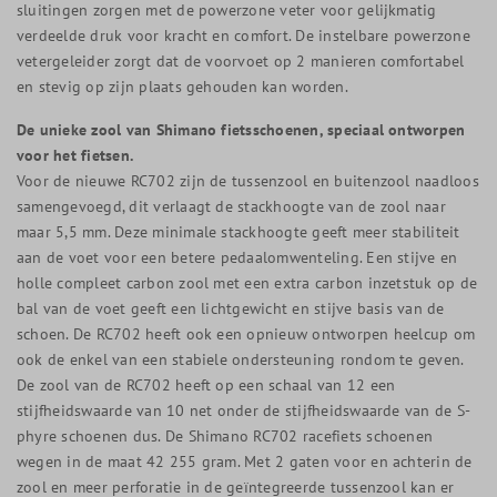
sluitingen zorgen met de powerzone veter voor gelijkmatig
verdeelde druk voor kracht en comfort. De instelbare powerzone
vetergeleider zorgt dat de voorvoet op 2 manieren comfortabel
en stevig op zijn plaats gehouden kan worden.
De unieke zool van Shimano fietsschoenen, speciaal ontworpen
voor het fietsen.
Voor de nieuwe RC702 zijn de tussenzool en buitenzool naadloos
samengevoegd, dit verlaagt de stackhoogte van de zool naar
maar 5,5 mm. Deze minimale stackhoogte geeft meer stabiliteit
aan de voet voor een betere pedaalomwenteling. Een stijve en
holle compleet carbon zool met een extra carbon inzetstuk op de
bal van de voet geeft een lichtgewicht en stijve basis van de
schoen. De RC702 heeft ook een opnieuw ontworpen heelcup om
ook de enkel van een stabiele ondersteuning rondom te geven.
De zool van de RC702 heeft op een schaal van 12 een
stijfheidswaarde van 10 net onder de stijfheidswaarde van de S-
phyre schoenen dus. De Shimano RC702 racefiets schoenen
wegen in de maat 42 255 gram. Met 2 gaten voor en achterin de
zool en meer perforatie in de geïntegreerde tussenzool kan er