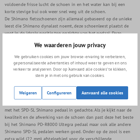
voldoende frisse lucht de schoen in en het water kan bij een
korte stevige bui ook weer snel weg uit de schoen.
De Shimano fietsschoenen zijn allemaal gebaseerd op de unieke
leest die Shimano dynalast noemt, deze schoenleest plaatst de
voet in de ideale positie ten opzichte van het pedaal. Deze
Shimano Dynalast technologie, creeërt een hogere trapefficiëntie
We waarderen jouw privacy
met een geoptimaliseerde schoenleest. Spanning in de voetzool
beïnvloedt de beenspieren, als je dit wegneemt geeft dat een
We gebruiken cookies om jouw browse-ervaring te verbeteren,
grotere bewegingsvrijheid en stimuleert een soepelere,
gepersonaliseerde advertenties of inhoud weer te geven en ons
efficiëntere opwaartse beweging.
verkeer te analyseren. Door op ‘Aanvaard alle cookies’ te klikken,
stem je in met ons gebruik van cookies.
De inzetbaarheid van de Shimano RC702 wielrenschoenen
De Shimano RC702 schoenen zijn het meeste geschikt voor de
Weigeren
Configureren
Aanvaard alle cookies
fanatieke wielrenner. De schoenen zijn te combineren met alle
racefiets pedalen op de markt maar zijn natuurlijk ontwikkeld
met het SPD-SL Shimano pedaal in gedachte. Als je kijkt naar de
kwaliteit en de afwerking van de schoen dan past deze het beste
bij het Shimano PD-R8000 Ultegra pedaal maar ook alle andere
Shimano SPD-SL pedalen werken goed. Onder op de zool is een
extra wijd (22 mm) afstelgebied voor de verschillende