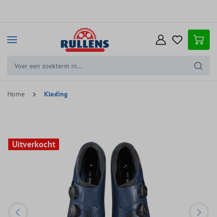
e hoofdinhoud
Home
Kleding
Uitverkocht
Uitverkocht