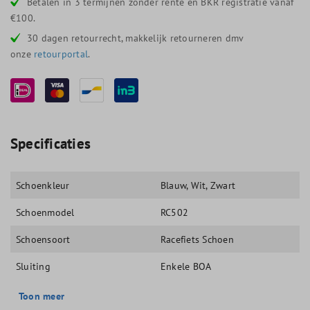
Betalen in 3 termijnen zonder rente en BKR registratie vanaf
€100.
30 dagen retourrecht, makkelijk retourneren dmv
onze
retourportal
.
Specificaties
Schoenkleur
Blauw
, Wit
, Zwart
Schoenmodel
RC502
Schoensoort
Racefiets Schoen
Sluiting
Enkele BOA
Toon meer