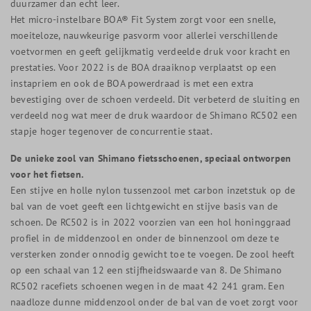
duurzamer dan echt leer.
Het micro-instelbare BOA® Fit System zorgt voor een snelle,
moeiteloze, nauwkeurige pasvorm voor allerlei verschillende
voetvormen en geeft gelijkmatig verdeelde druk voor kracht en
prestaties. Voor 2022 is de BOA draaiknop verplaatst op een
instapriem en ook de BOA powerdraad is met een extra
bevestiging over de schoen verdeeld. Dit verbeterd de sluiting en
verdeeld nog wat meer de druk waardoor de Shimano RC502 een
stapje hoger tegenover de concurrentie staat.
De unieke zool van Shimano fietsschoenen, speciaal ontworpen
voor het fietsen.
Een stijve en holle nylon tussenzool met carbon inzetstuk op de
bal van de voet geeft een lichtgewicht en stijve basis van de
schoen. De RC502 is in 2022 voorzien van een hol honinggraad
profiel in de middenzool en onder de binnenzool om deze te
versterken zonder onnodig gewicht toe te voegen. De zool heeft
op een schaal van 12 een stijfheidswaarde van 8. De Shimano
RC502 racefiets schoenen wegen in de maat 42 241 gram. Een
naadloze dunne middenzool onder de bal van de voet zorgt voor