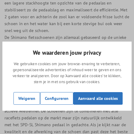
een lagere stackhoogte ten opzichte van de pedaalas en
stabiliseert zo de pedaalslag en maximaliseert de efficiëntie. Met
2 gaten voor en achterin de zool kan er voldoende frisse lucht de
schoen in en het water kan bij een korte stevige bui ook weer
snel weg uit de schoen.
De Shimano fietsschoenen zijn allemaal gebaseerd op de unieke
leest die Shimano dynalast noemt, deze schoenleest plaatst de
voet in de ideale positie ten opzichte van het pedaal. Deze
We waarderen jouw privacy
Shimano’s Dynalast technologie, creeërt een hogere
We gebruiken cookies om jouw browse-ervaring te verbeteren,
trapefficiëntie met een geoptimaliseerde schoenleest. Spanning
gepersonaliseerde advertenties of inhoud weer te geven en ons
in de voetzool beïnvloedt de beenspieren, als je dit wegneemt
verkeer te analyseren. Door op ‘Aanvaard alle cookies’ te klikken,
geeft dat een grotere bewegingsvrijheid en stimuleert een
stem je in met ons gebruik van cookies.
soepelere, efficiëntere opwaartse beweging.
De inzetbaarheid van de Shimano RC502 wielrenschoenen
Weigeren
Configureren
Aanvaard alle cookies
De Shimano RC502 schoenen zijn het meeste geschikt voor de
actieve wielrenner. De schoenen zijn te combineren met alle
racefiets pedalen op de markt maar zijn natuurlijk ontwikkeld
met het SPD-SL Shimano pedaal in gedachte. Als je kijkt naar de
kwaliteit en de afwerking van de schoen dan past deze het beste