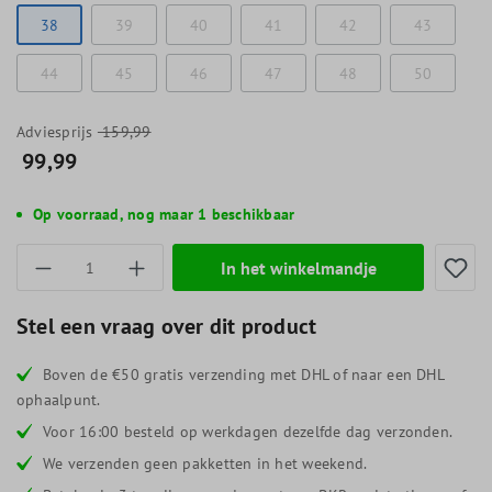
38
39
40
41
42
43
44
45
46
47
48
50
Adviesprijs
159,99
99,99
Op voorraad, nog maar 1 beschikbaar
Producthoeveelheid: Voer de gewenste hoevee
In het winkelmandje
Stel een vraag over dit product
Boven de €50 gratis verzending met DHL of naar een DHL
ophaalpunt.
Voor 16:00 besteld op werkdagen dezelfde dag verzonden.
We verzenden geen pakketten in het weekend.