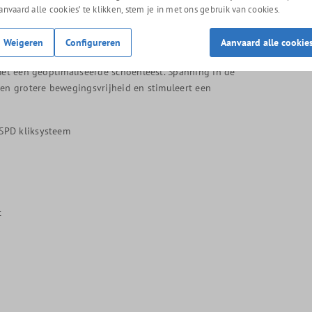
orm die als gegoten zit.
Aanvaard alle cookies’ te klikken, stem je in met ons gebruik van cookies.
or een slanker profiel en een snelle, precieze
Weigeren
Configureren
Aanvaard alle cookie
 met een geoptimaliseerde schoenleest. Spanning in de
een grotere bewegingsvrijheid en stimuleert een
SPD kliksysteem
t