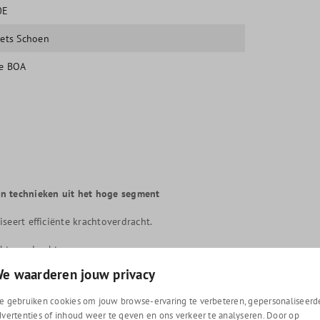
0E
iets Schoen
e BOA
en technieken uit het hoge segment
seert efficiënte krachtoverdracht.
chtoverdracht
e waarderen jouw privacy
n zorgt voor een superieure pasvorm en ademend
e gebruiken cookies om jouw browse-ervaring te verbeteren, gepersonaliseerd
dvertenties of inhoud weer te geven en ons verkeer te analyseren. Door op