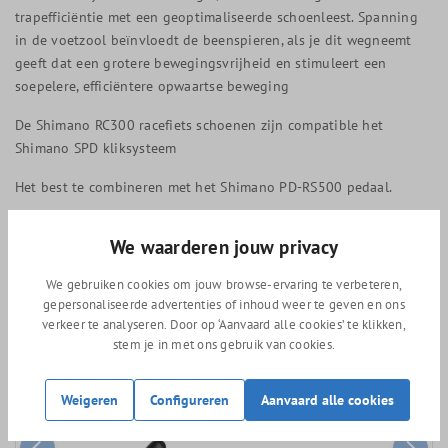
trapefficiëntie met een geoptimaliseerde schoenleest. Spanning
in de voetzool beïnvloedt de beenspieren, als je dit wegneemt
geeft dat een grotere bewegingsvrijheid en stimuleert een
soepelere, efficiëntere opwaartse beweging
De Shimano RC300 racefiets schoenen zijn compatible het
Shimano SPD kliksysteem
Het best te combineren met het Shimano PD-RS500 pedaal.
243 gram (maat 42)
We waarderen jouw privacy
We gebruiken cookies om jouw browse-ervaring te verbeteren,
gepersonaliseerde advertenties of inhoud weer te geven en ons
Vergelijkbare producten
verkeer te analyseren. Door op ‘Aanvaard alle cookies’ te klikken,
stem je in met ons gebruik van cookies.
Weigeren
Configureren
Aanvaard alle cookies