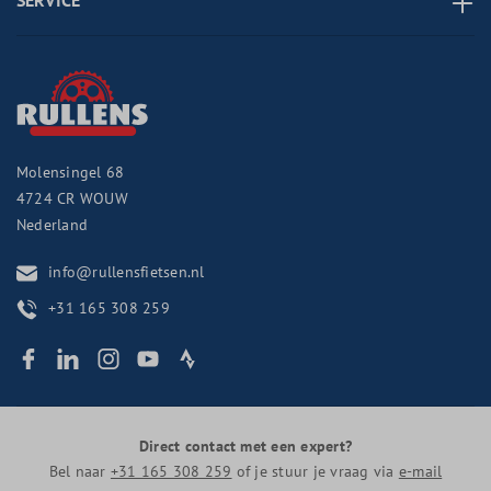
SERVICE
Molensingel 68
4724 CR
WOUW
Nederland
info@rullensfietsen.nl
+31 165 308 259
Direct contact met een expert?
Bel naar
+31 165 308 259
of je stuur je vraag via
e-mail