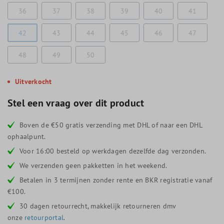
36
37
38
39
40
41
42
43
44
45
46
47
48
49
50
Uitverkocht
Stel een vraag over dit product
Boven de €50 gratis verzending met DHL of naar een DHL
ophaalpunt.
Voor 16:00 besteld op werkdagen dezelfde dag verzonden.
We verzenden geen pakketten in het weekend.
Betalen in 3 termijnen zonder rente en BKR registratie vanaf
€100.
30 dagen retourrecht, makkelijk retourneren dmv
onze
retourportal
.