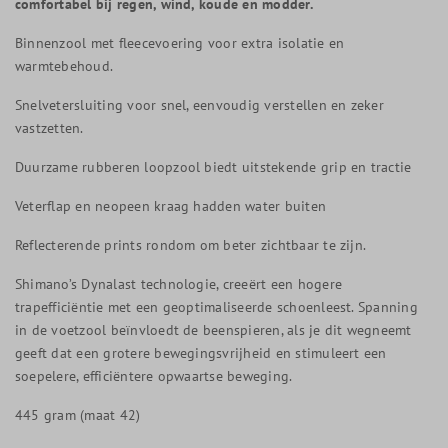
comfortabel bij regen, wind, koude en modder.
Binnenzool met fleecevoering voor extra isolatie en
warmtebehoud.
Snelvetersluiting voor snel, eenvoudig verstellen en zeker
vastzetten.
Duurzame rubberen loopzool biedt uitstekende grip en tractie
Veterflap en neopeen kraag hadden water buiten
Reflecterende prints rondom om beter zichtbaar te zijn.
Shimano’s Dynalast technologie, creeërt een hogere
trapefficiëntie met een geoptimaliseerde schoenleest. Spanning
in de voetzool beïnvloedt de beenspieren, als je dit wegneemt
geeft dat een grotere bewegingsvrijheid en stimuleert een
soepelere, efficiëntere opwaartse beweging.
445 gram (maat 42)