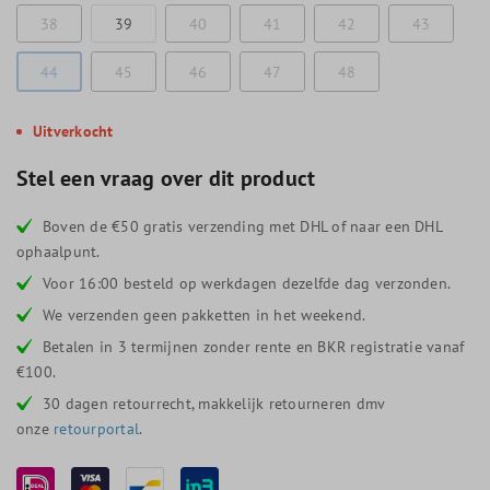
38
39
40
41
42
43
44
45
46
47
48
Uitverkocht
Stel een vraag over dit product
Boven de €50 gratis verzending met DHL of naar een DHL
ophaalpunt.
Voor 16:00 besteld op werkdagen dezelfde dag verzonden.
We verzenden geen pakketten in het weekend.
Betalen in 3 termijnen zonder rente en BKR registratie vanaf
€100.
30 dagen retourrecht, makkelijk retourneren dmv
onze
retourportal
.