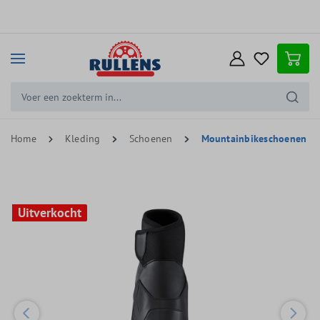
e hoofdinhoud
Home
Kleding
Schoenen
Mountainbikeschoenen
Uitverkocht
Uitverkocht