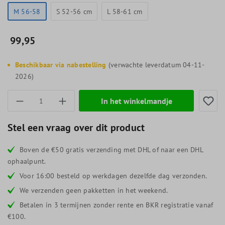
M 56-58
S 52-56 cm
L 58-61 cm
99,95
Beschikbaar via nabestelling
(verwachte leverdatum 04-11-
2026)
Producthoeveelheid: Voer de gewenste hoevee
In het winkelmandje
Stel een vraag over dit product
Boven de €50 gratis verzending met DHL of naar een DHL
ophaalpunt.
Voor 16:00 besteld op werkdagen dezelfde dag verzonden.
We verzenden geen pakketten in het weekend.
Betalen in 3 termijnen zonder rente en BKR registratie vanaf
€100.