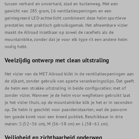
tussen verhard en onverhard, stad en buitenweg. Met een
gewicht van 285 gram, 16 ventilatieopeningen en een
geïntegreerd LED-achterlicht combineert deze helm sportieve
prestaties met praktisch gebruiksgemak. Het afneembare vizier
maakt de Allroad inzetbaar op zowel de racefiets als de
mountainbike, zonder dat je voor elk type rit een andere helm
nodig hebt.
Veelzijdig ontwerp met clean uitstraling
Het vizier van de MET Allroad klikt in de ventilatieopeningen aan
de zijkant, zonder gebruik van aparte verankeringsclips. Dat geeft
de helm een strakke uitstraling in beide configuraties: met of
zonder vizier. Wanneer je de helm voor wegfietsen gebruikt laat
je het vizier thuis, op de mountainbike klik je het er in seconden
op. De helm is geschikt voor paardenstaarten, wat de pasvorm
ten goede komt voor een breed publiek. Beschikbaar in drie
maten: S (52–56 cm), M (56–58 cm) en L (58–61 cm).
Veiligheid en zichtbaarheid onderweg