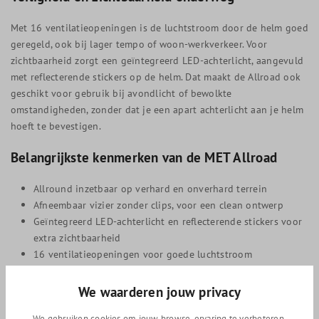
Met 16 ventilatieopeningen is de luchtstroom door de helm goed
geregeld, ook bij lager tempo of woon-werkverkeer. Voor
zichtbaarheid zorgt een geïntegreerd LED-achterlicht, aangevuld
met reflecterende stickers op de helm. Dat maakt de Allroad ook
geschikt voor gebruik bij avondlicht of bewolkte
omstandigheden, zonder dat je een apart achterlicht aan je helm
hoeft te bevestigen.
Belangrijkste kenmerken van de MET Allroad
Allround inzetbaar op verhard en onverhard terrein
Afneembaar vizier zonder clips, voor een clean ontwerp
Geïntegreerd LED-achterlicht en reflecterende stickers voor
extra zichtbaarheid
16 ventilatieopeningen voor goede luchtstroom
Lichtgewicht: 285 gram
Geschikt voor paardenstaarten, beschikbaar in S, M en L
We waarderen jouw privacy
Bestel de MET Allroad bij Rullens Fietsen
We gebruiken cookies om jouw browse-ervaring te verbeteren,