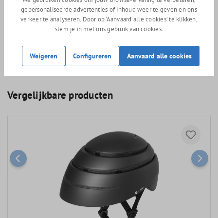
gepersonaliseerde advertenties of inhoud weer te geven en ons
Wil je jouw fiets voorzien van een veelzijdige helm die op elk
verkeer te analyseren. Door op ‘Aanvaard alle cookies’ te klikken,
type rit inzetbaar is? Bestel de MET Allroad eenvoudig via onze
stem je in met ons gebruik van cookies.
webshop of bezoek onze winkel in Wouw. Onze specialisten
helpen je graag bij het kiezen van de juiste helm voor jouw fiets.
Weigeren
Configureren
Aanvaard alle cookies
Vergelijkbare producten