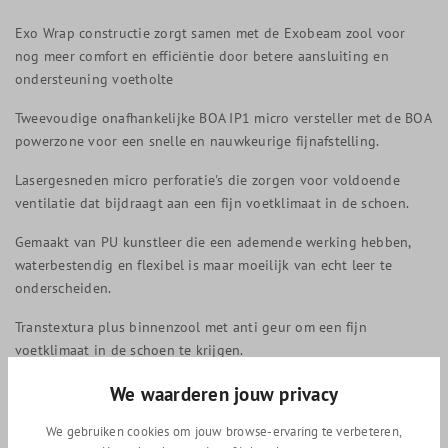
Exo Wrap constructie zorgt samen met de Exobeam zool voor
nog meer comfort en efficiëntie door betere aansluiting en
ondersteuning voetholte
Tweevoudige onafhankelijke BOA IP1 micro versteller met de BOA
powerzone voor een snelle en nauwkeurige fijnafstelling.
Lasergesneden micro perforatie's die zorgen voor voldoende
ventilatie dat bijdraagt aan een fijn voetklimaat in de schoen.
Gemaakt van PU kunstleer die een ademende werking hebben,
waterbestendig en flexibel is maar moeilijk van echt leer te
onderscheiden.
Transtextura plus binnenzool met anti geur om een fijn
voetklimaat in de schoen te krijgen.
De hiel is ergonomisch ontworpen om de natuurlijke vorm van
We waarderen jouw privacy
de menselijk hiel te volgen om losse hiel te voorkomen.
We gebruiken cookies om jouw browse-ervaring te verbeteren,