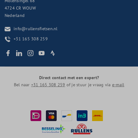
Molensingel 68
4724 CR
WOUW
Nederland
info@rullensfietsen.nl
+31 165 308 259
Direct contact met een expert?
Bel naar
+31 165 308 259
of je stuur je vraag via
e-mail