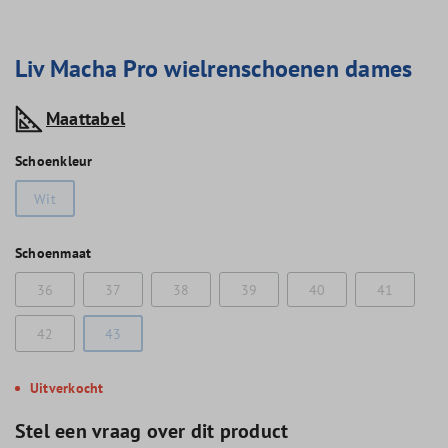
Liv Macha Pro wielrenschoenen dames
Maattabel
Schoenkleur
Wit
Schoenmaat
36
37
38
39
40
41
42
43
Uitverkocht
Stel een vraag over dit product