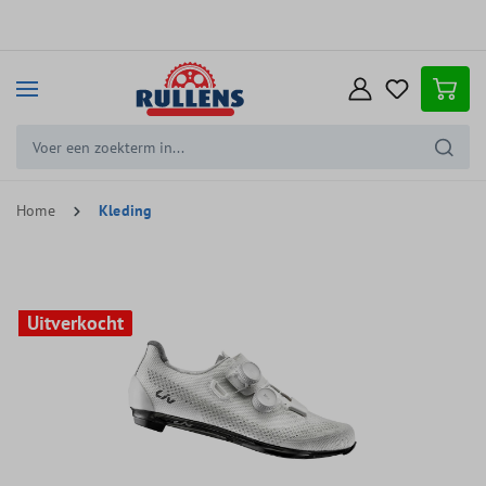
e hoofdinhoud
Home
Kleding
Uitverkocht
Uitverkocht