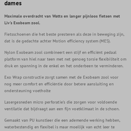
dames
Maximale overdracht van Watts en langer pijnloos fietsen met
Liv’s Exobeam zool.
Fietsschoenen die het beste presteren als deze in beweging zijn,
dat is de gedachte achter Motion efficiency system (MES).
Nylon Exobeam zool combineert een stijf en efficiënt pedaal
platform van hiel naar teen met net genoeg torsie flexibiliteit om
druk en spanning in de enkel en het onderbeen te verminderen.
Exo Wrap constructie zorgt samen met de Exobeam zool voor
nog meer comfort en efficiëntie door betere aansluiting en
ondersteuning voetholte
Lasergesneden micro perforatie's die zorgen voor voldoende
ventilatie dat bijdraagt aan een fijn voetklimaat in de schoen.
Gemaakt van PU kunstleer die een ademende werking hebben,
waterbestendig en flexibel is maar moeilijk van echt leer te