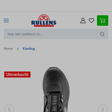
e hoofdinhoud
Home
Kleding
Uitverkocht
Uitverkocht