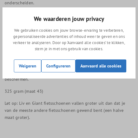
onderscheiden.
Transtextura plus binnenzool met anti geur om een fijn
We waarderen jouw privacy
voetklimaat in de schoen te krijgen.
We gebruiken cookies om jouw browse-ervaring te verbeteren,
BOA IP1 micro versteller met de BOA powerzone voor een snelle
gepersonaliseerde advertenties of inhoud weer te geven en ons
en nauwkeurige fijnafstelling.
verkeer te analyseren. Door op ‘Aanvaard alle cookies’ te klikken,
stem je in met ons gebruik van cookies.
De hiel is ergonomisch ontworpen om de natuurlijke vorm van
de menselijk hiel te volgen om losse hiel te voorkomen.
Weigeren
Configureren
Aanvaard alle cookies
Onder de hiel en tenen zitten elementen om de zool te
beschermen.
325 gram (maat 43)
Let op: Liv en Giant fietsschoenen vallen groter uit dan dat je
van de meeste andere fietsschoenen gewend bent (een halve
maat groter).