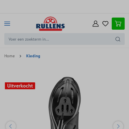
e hoofdinhoud
Home
Kleding
Uitverkocht
Uitverkocht