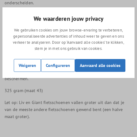
onderscheiden.
Transtextura plus binnenzool met anti geur om een fijn
We waarderen jouw privacy
voetklimaat in de schoen te krijgen.
We gebruiken cookies om jouw browse-ervaring te verbeteren,
BOA IP1 micro versteller met de BOA powerzone voor een snelle
gepersonaliseerde advertenties of inhoud weer te geven en ons
en nauwkeurige fijnafstelling.
verkeer te analyseren. Door op ‘Aanvaard alle cookies’ te klikken,
stem je in met ons gebruik van cookies.
De hiel is ergonomisch ontworpen om de natuurlijke vorm van
de menselijk hiel te volgen om losse hiel te voorkomen.
Weigeren
Configureren
Aanvaard alle cookies
Onder de hiel en tenen zitten elementen om de zool te
beschermen.
325 gram (maat 43)
Let op: Liv en Giant fietsschoenen vallen groter uit dan dat je
van de meeste andere fietsschoenen gewend bent (een halve
maat groter).