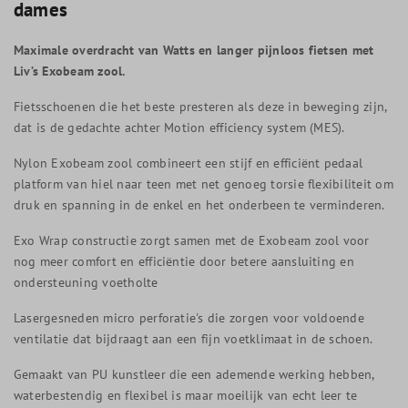
dames
Maximale overdracht van Watts en langer pijnloos fietsen met
Liv’s Exobeam zool.
Fietsschoenen die het beste presteren als deze in beweging zijn,
dat is de gedachte achter Motion efficiency system (MES).
Nylon Exobeam zool combineert een stijf en efficiënt pedaal
platform van hiel naar teen met net genoeg torsie flexibiliteit om
druk en spanning in de enkel en het onderbeen te verminderen.
Exo Wrap constructie zorgt samen met de Exobeam zool voor
nog meer comfort en efficiëntie door betere aansluiting en
ondersteuning voetholte
Lasergesneden micro perforatie's die zorgen voor voldoende
ventilatie dat bijdraagt aan een fijn voetklimaat in de schoen.
Gemaakt van PU kunstleer die een ademende werking hebben,
waterbestendig en flexibel is maar moeilijk van echt leer te