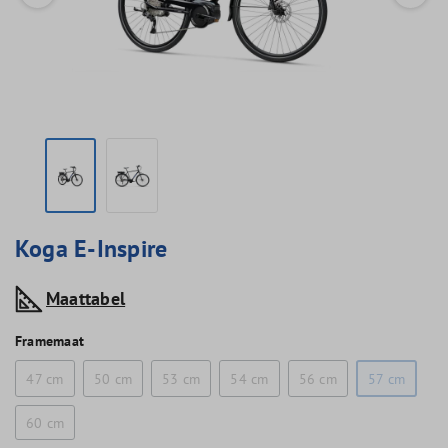
Koga E-Inspire
Maattabel
Framemaat
47 cm
50 cm
53 cm
54 cm
56 cm
57 cm
60 cm