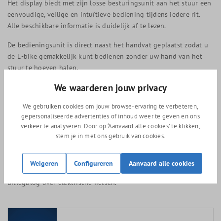
Het display biedt met zijn losse besturingsunit aan het stuur een
eenvoudige, veilige en intuïtieve bediening tijdens iedere rit.
Alle beschikbare informatie is duidelijk af te lezen.
De bedieningsunit is direct naast het handvat geplaatst zodat u
de E-bike gemakkelijk kunt bedienen zonder uw hand van het
stuur te hoeven halen.
We waarderen jouw privacy
Schwalbe Energizer anti lek banden
Elektrische fietsen keuze hulp
We gebruiken cookies om jouw browse-ervaring te verbeteren,
gepersonaliseerde advertenties of inhoud weer te geven en ons
Welke elektrische fiets heb ik nodig? Het kan moeilijk zijn om te
verkeer te analyseren. Door op ‘Aanvaard alle cookies’ te klikken,
stem je in met ons gebruik van cookies.
ontdekken welke elektrische fiets je precies zoekt en waar je op
moet letten. Bij ons in de winkel krijgen we deze vraag met
regelmaat. Daarom hebben we onze meest gestelde vragen en
Weigeren
Configureren
Aanvaard alle cookies
antwoorden in een blogpost verwerkt. Klik
hier!
voor onze
uitlegblog over elektrische fietsen.