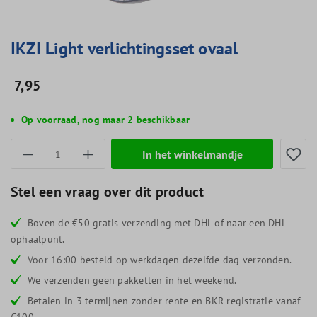
IKZI Light verlichtingsset ovaal
7,95
Op voorraad, nog maar 2 beschikbaar
Producthoeveelheid: Voer de gewenste hoevee
In het winkelmandje
Stel een vraag over dit product
Boven de €50 gratis verzending met DHL of naar een DHL
ophaalpunt.
Voor 16:00 besteld op werkdagen dezelfde dag verzonden.
We verzenden geen pakketten in het weekend.
Betalen in 3 termijnen zonder rente en BKR registratie vanaf
€100.