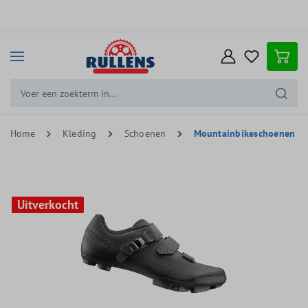
e hoofdinhoud
Home
Kleding
Schoenen
Mountainbikeschoenen
Uitverkocht
Uitverkocht