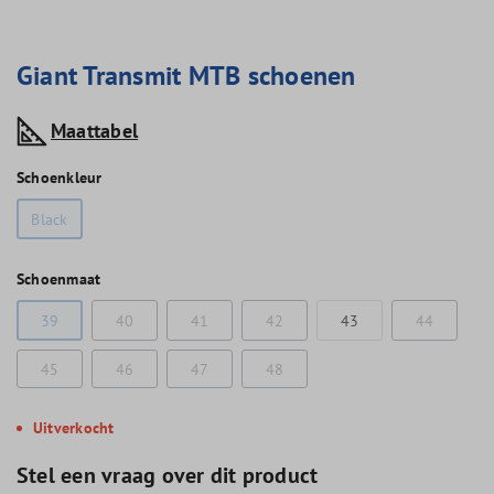
Giant Transmit MTB schoenen
Maattabel
Schoenkleur
Black
Schoenmaat
39
40
41
42
43
44
45
46
47
48
Uitverkocht
Stel een vraag over dit product