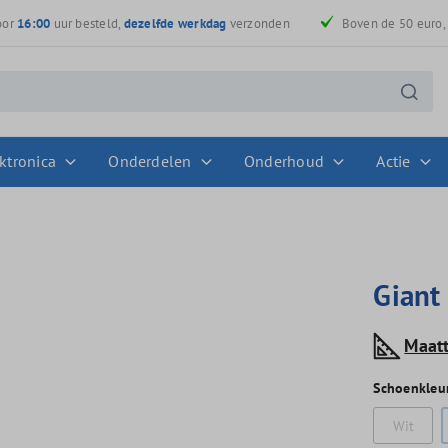
oor
16:00
uur besteld,
dezelfde werkdag
verzonden
Boven de 50 euro
ktronica
Onderdelen
Onderhoud
Actie
Giant
Maat
Schoenkleu
Wit