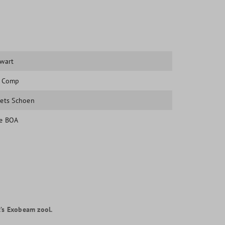
Zwart
e Comp
iets Schoen
e BOA
’s Exobeam zool.