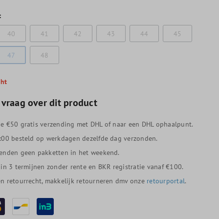
t
40
41
42
43
44
45
47
48
cht
 vraag over dit product
e €50 gratis verzending met DHL of naar een DHL ophaalpunt.
:00 besteld op werkdagen dezelfde dag verzonden.
enden geen pakketten in het weekend.
 in 3 termijnen zonder rente en BKR registratie vanaf €100.
n retourrecht, makkelijk retourneren dmv onze
retourportal
.