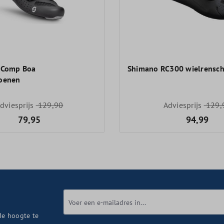
 Comp Boa
Shimano RC300 wielrensc
hoenen
dviesprijs
129,90
Adviesprijs
129,
79,95
94,99
de hoogte te