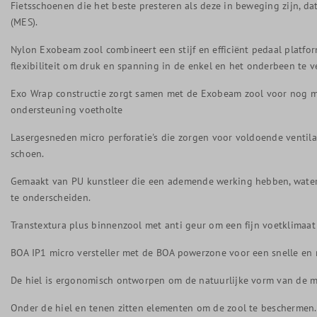
Fietsschoenen die het beste presteren als deze in beweging zijn, da
(MES).
Nylon Exobeam zool combineert een stijf en efficiënt pedaal platfo
flexibiliteit om druk en spanning in de enkel en het onderbeen te 
Exo Wrap constructie zorgt samen met de Exobeam zool voor nog mee
ondersteuning voetholte
Lasergesneden micro perforatie's die zorgen voor voldoende ventilat
schoen.
Gemaakt van PU kunstleer die een ademende werking hebben, waterbe
te onderscheiden.
Transtextura plus binnenzool met anti geur om een fijn voetklimaat 
BOA IP1 micro versteller met de BOA powerzone voor een snelle en n
De hiel is ergonomisch ontworpen om de natuurlijke vorm van de me
Onder de hiel en tenen zitten elementen om de zool te beschermen.