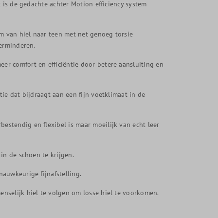
t is de gedachte achter Motion efficiency system
rm van hiel naar teen met net genoeg torsie
verminderen.
r comfort en efficiëntie door betere aansluiting en
ie dat bijdraagt aan een fijn voetklimaat in de
stendig en flexibel is maar moeilijk van echt leer
in de schoen te krijgen.
auwkeurige fijnafstelling.
nselijk hiel te volgen om losse hiel te voorkomen.