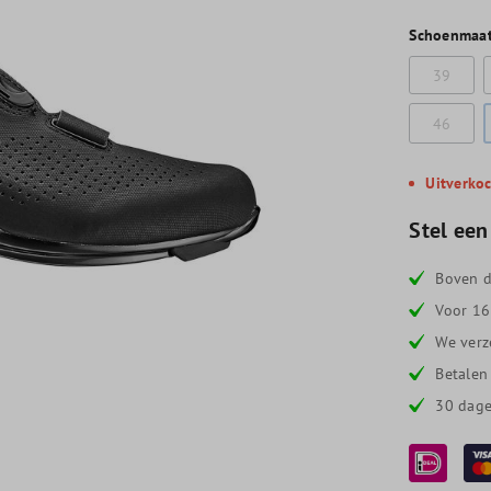
Schoenmaa
39
46
Uitverko
Stel een
Boven d
Voor 16
We verz
Betalen
30 dage