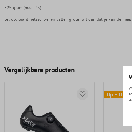
325 gram (maat 43)
Let op: Giant fietsschoenen vallen groter uit dan dat je van de me
Vergelijkbare producten
W
W
Op = Op
a
‘