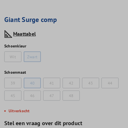
Giant Surge comp
Maattabel
Schoenkleur
Wit
Zwart
Schoenmaat
39
40
41
42
43
44
45
46
47
48
Uitverkocht
Stel een vraag over dit product