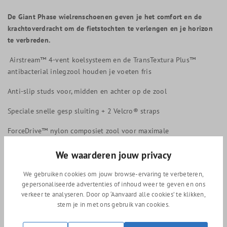
De Giant Phase wielrenschoenen geven je het comfort en de
krachtoverdracht om de fietstochten te verlengen en je horizon
te verbreden.
Airstream™ 4-vent koelsysteem en de TransTextura Plus™
antibacterial inlegzool houden je voeten fris
Anti-slip studs voor, midden en achter op de zool
Speciale snelle gesp sluiting + 2 Velcro® straps
ForceDrive™ nylon composiet zool voor maximale
krachtoverdracht
We waarderen jouw privacy
Let op: Giant fietsschoenen vallen groter uit dan dat je van de
meeste andere fietsschoenen gewend bent
We gebruiken cookies om jouw browse-ervaring te verbeteren,
gepersonaliseerde advertenties of inhoud weer te geven en ons
verkeer te analyseren. Door op ‘Aanvaard alle cookies’ te klikken,
stem je in met ons gebruik van cookies.
Vergelijkbare producten