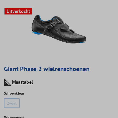
Uitverkocht
Uitverkocht
Giant Phase 2 wielrenschoenen
Maattabel
Schoenkleur
Zwart
Schoenmaat