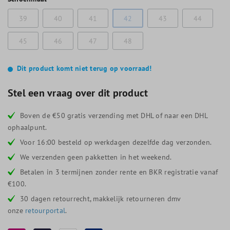
39
40
41
42
43
44
45
46
47
48
Dit product komt niet terug op voorraad!
Stel een vraag over dit product
Boven de €50 gratis verzending met DHL of naar een DHL
ophaalpunt.
Voor 16:00 besteld op werkdagen dezelfde dag verzonden.
We verzenden geen pakketten in het weekend.
Betalen in 3 termijnen zonder rente en BKR registratie vanaf
€100.
30 dagen retourrecht, makkelijk retourneren dmv
onze
retourportal
.