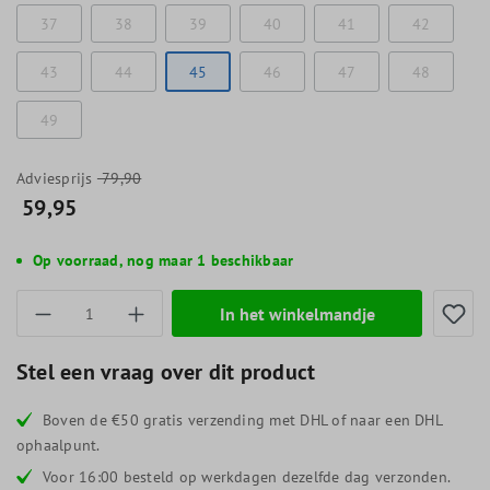
37
38
39
40
41
42
43
44
45
46
47
48
49
Adviesprijs
79,90
59,95
Op voorraad, nog maar 1 beschikbaar
Producthoeveelheid: Voer de gewenste hoevee
In het winkelmandje
Stel een vraag over dit product
Boven de €50 gratis verzending met DHL of naar een DHL
ophaalpunt.
Voor 16:00 besteld op werkdagen dezelfde dag verzonden.