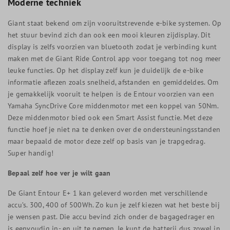
Moderne techniek
Giant staat bekend om zijn vooruitstrevende e-bike systemen. Op
het stuur bevind zich dan ook een mooi kleuren zijdisplay. Dit
display is zelfs voorzien van bluetooth zodat je verbinding kunt
maken met de Giant Ride Control app voor toegang tot nog meer
leuke functies. Op het display zelf kun je duidelijk de e-bike
informatie aflezen zoals snelheid, afstanden en gemiddeldes. Om
je gemakkelijk vooruit te helpen is de Entour voorzien van een
Yamaha SyncDrive Core middenmotor met een koppel van 50Nm.
Deze middenmotor bied ook een Smart Assist functie. Met deze
functie hoef je niet na te denken over de ondersteuningsstanden
maar bepaald de motor deze zelf op basis van je trapgedrag.
Super handig!
Bepaal zelf hoe ver je wilt gaan
De Giant Entour E+ 1 kan geleverd worden met verschillende
accu’s. 300, 400 of 500Wh. Zo kun je zelf kiezen wat het beste bij
je wensen past. Die accu bevind zich onder de bagagedrager en
is eenvoudig in- en uit te nemen. Je kunt de batterij dus zowel in