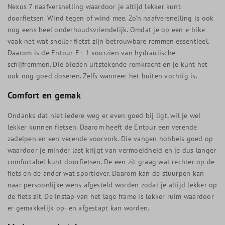
Nexus 7 naafversnelling waardoor je altijd lekker kunt
doorfietsen. Wind tegen of wind mee. Zo’n naafversnelling is ook
nog eens heel onderhoudsvriendelijk. Omdat je op een e-bike
vaak net wat sneller fietst zijn betrouwbare remmen essentieel.
Daarom is de Entour E+ 1 voorzien van hydraulische
schijfremmen. Die bieden uitstekende remkracht en je kunt het
ook nog goed doseren. Zelfs wanneer het buiten vochtig is.
Comfort en gemak
Ondanks dat niet iedere weg er even goed bij ligt, wil je wel
lekker kunnen fietsen. Daarom heeft de Entour een verende
zadelpen en een verende voorvork. Die vangen hobbels goed op
waardoor je minder last krijgt van vermoeidheid en je dus langer
comfortabel kunt doorfietsen. De een zit graag wat rechter op de
fiets en de ander wat sportiever. Daarom kan de stuurpen kan
naar persoonlijke wens afgesteld worden zodat je altijd lekker op
de fiets zit. De instap van het lage frame is lekker ruim waardoor
er gemakkelijk op- en afgestapt kan worden.