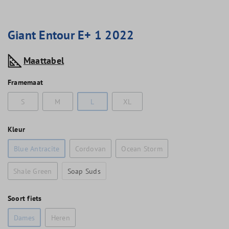
Giant Entour E+ 1 2022
Maattabel
Framemaat
S
M
L
XL
Kleur
Blue Antracite
Cordovan
Ocean Storm
Shale Green
Soap Suds
Soort fiets
Dames
Heren