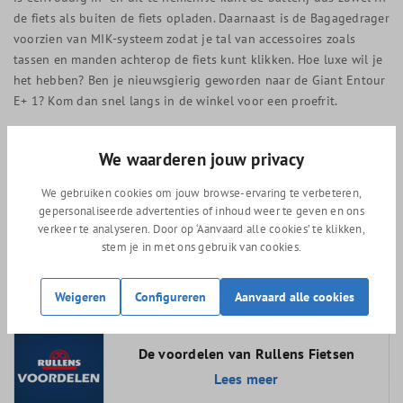
de fiets als buiten de fiets opladen. Daarnaast is de Bagagedrager
voorzien van MIK-systeem zodat je tal van accessoires zoals
tassen en manden achterop de fiets kunt klikken. Hoe luxe wil je
het hebben? Ben je nieuwsgierig geworden naar de Giant Entour
E+ 1? Kom dan snel langs in de winkel voor een proefrit.
Elektrische fietsen keuze hulp
We waarderen jouw privacy
Welke elektrische fiets heb ik nodig? Het kan moeilijk zijn om te
ontdekken welke elektrische fiets je precies zoekt en waar je op
We gebruiken cookies om jouw browse-ervaring te verbeteren,
gepersonaliseerde advertenties of inhoud weer te geven en ons
moet letten. Bij ons in de winkel krijgen we deze vraag met
verkeer te analyseren. Door op ‘Aanvaard alle cookies’ te klikken,
regelmaat. Daarom hebben we onze meest gestelde vragen en
stem je in met ons gebruik van cookies.
antwoorden in een blogpost verwerkt. Klik
hier!
voor onze
uitlegblog over elektrische fietsen.
Weigeren
Configureren
Aanvaard alle cookies
De voordelen van Rullens Fietsen
Lees meer