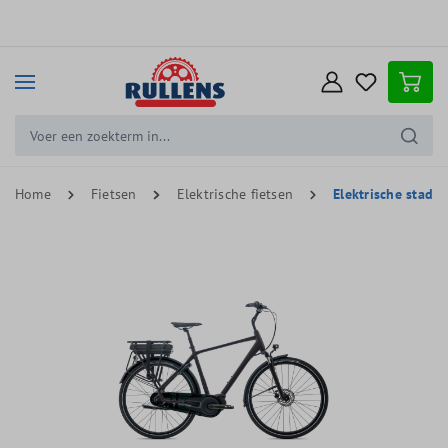
e hoofdinhoud
Home
Fietsen
Elektrische fietsen
Elektrische stadsf