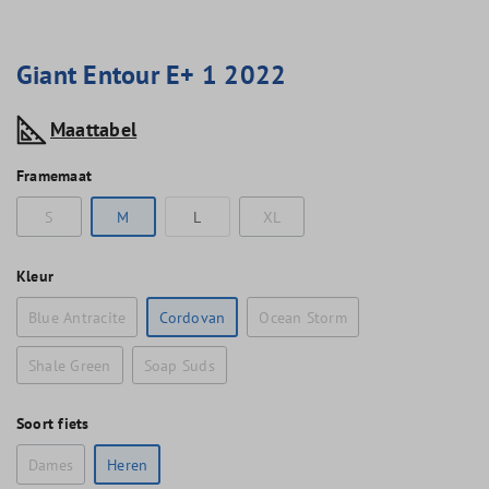
Giant Entour E+ 1 2022
Maattabel
Framemaat
S
M
L
XL
Kleur
Blue Antracite
Cordovan
Ocean Storm
Shale Green
Soap Suds
Soort fiets
Dames
Heren