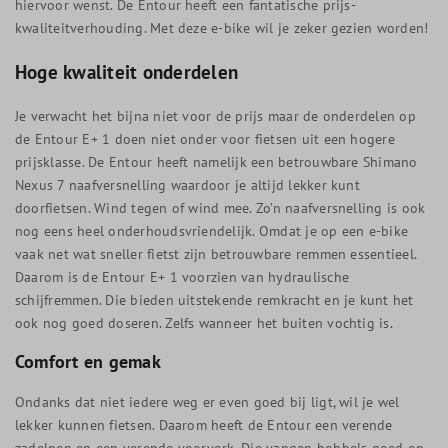
hiervoor wenst. De Entour heeft een fantatische prijs-
kwaliteitverhouding. Met deze e-bike wil je zeker gezien worden!
Hoge kwaliteit onderdelen
Je verwacht het bijna niet voor de prijs maar de onderdelen op
de Entour E+ 1 doen niet onder voor fietsen uit een hogere
prijsklasse. De Entour heeft namelijk een betrouwbare Shimano
Nexus 7 naafversnelling waardoor je altijd lekker kunt
doorfietsen. Wind tegen of wind mee. Zo’n naafversnelling is ook
nog eens heel onderhoudsvriendelijk. Omdat je op een e-bike
vaak net wat sneller fietst zijn betrouwbare remmen essentieel.
Daarom is de Entour E+ 1 voorzien van hydraulische
schijfremmen. Die bieden uitstekende remkracht en je kunt het
ook nog goed doseren. Zelfs wanneer het buiten vochtig is.
Comfort en gemak
Ondanks dat niet iedere weg er even goed bij ligt, wil je wel
lekker kunnen fietsen. Daarom heeft de Entour een verende
zadelpen en een verende voorvork. Die vangen hobbels goed op