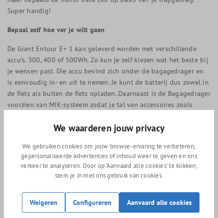
Super handig!
Bepaal zelf hoe ver je wilt gaan
De Giant Entour E+ 1 kan geleverd worden met verschillende
accu’s. 300, 400 of 500Wh. Zo kun je zelf kiezen wat het beste bij
je wensen past. Die accu bevind zich onder de bagagedrager en
is eenvoudig in- en uit te nemen. Je kunt de batterij dus zowel in
de fiets als buiten de fiets opladen. Daarnaast is de Bagagedrager
voorzien van MIK-systeem zodat je tal van accessoires zoals
tassen en manden achterop de fiets kunt klikken. Hoe luxe wil je
We waarderen jouw privacy
het hebben? Ben je nieuwsgierig geworden naar de Giant Entour
E+ 1? Kom dan snel langs in de winkel voor een proefrit.
We gebruiken cookies om jouw browse-ervaring te verbeteren,
Elektrische fietsen keuze hulp
gepersonaliseerde advertenties of inhoud weer te geven en ons
verkeer te analyseren. Door op ‘Aanvaard alle cookies’ te klikken,
stem je in met ons gebruik van cookies.
Welke elektrische fiets heb ik nodig? Het kan moeilijk zijn om te
ontdekken welke elektrische fiets je precies zoekt en waar je op
moet letten. Bij ons in de winkel krijgen we deze vraag met
Weigeren
Configureren
Aanvaard alle cookies
regelmaat. Daarom hebben we onze meest gestelde vragen en