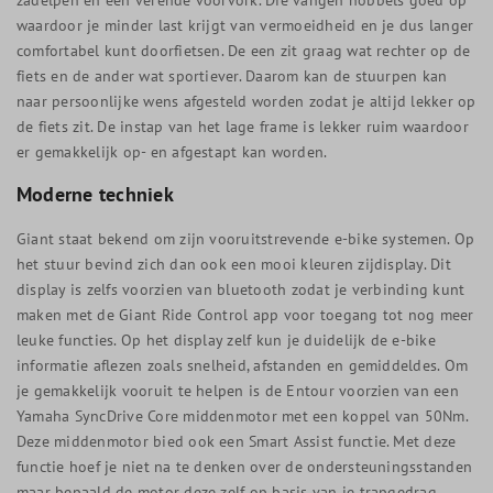
waardoor je minder last krijgt van vermoeidheid en je dus langer
comfortabel kunt doorfietsen. De een zit graag wat rechter op de
fiets en de ander wat sportiever. Daarom kan de stuurpen kan
naar persoonlijke wens afgesteld worden zodat je altijd lekker op
de fiets zit. De instap van het lage frame is lekker ruim waardoor
er gemakkelijk op- en afgestapt kan worden.
Moderne techniek
Giant staat bekend om zijn vooruitstrevende e-bike systemen. Op
het stuur bevind zich dan ook een mooi kleuren zijdisplay. Dit
display is zelfs voorzien van bluetooth zodat je verbinding kunt
maken met de Giant Ride Control app voor toegang tot nog meer
leuke functies. Op het display zelf kun je duidelijk de e-bike
informatie aflezen zoals snelheid, afstanden en gemiddeldes. Om
je gemakkelijk vooruit te helpen is de Entour voorzien van een
Yamaha SyncDrive Core middenmotor met een koppel van 50Nm.
Deze middenmotor bied ook een Smart Assist functie. Met deze
functie hoef je niet na te denken over de ondersteuningsstanden
maar bepaald de motor deze zelf op basis van je trapgedrag.