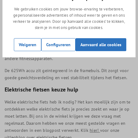
je altijd over de juiste support en doe je langer met een
We gebruiken cookies om jouw browse-ervaring te verbeteren,
acculading.
gepersonaliseerde advertenties of inhoud weer te geven en ons
verkeer te analyseren. Door op ‘Aanvaard alle cookies’ te klikken,
De bediening gaat middels de twee-in-een bedieningsunit met
stem je in met ons gebruik van cookies.
geïntegreerd kleurendisplay. Hiermee bepaal je eenvoudig de
gewenste ondersteuningsmodus en kies je welke informatie er op
het display wordt weergegeven. Het display is tevens voorzien
Weigeren
Configureren
Aanvaard alle cookies
van ANT+ aansluiting voor koppeling met een hartslagmeter of
andere fitnessapparaten.
De 625Wh accu zit geïntegreerd in de framebuis. Dit zorgt voor
goede gewichtsverdeling en veel stabiliteit tijdens het fietsen.
Elektrische fietsen keuze hulp
Welke elektrische fiets heb ik nodig? Het kan moeilijk zijn om te
ontdekken welke elektrische fiets je precies zoekt en waar je op
moet letten. Bij ons in de winkel krijgen we deze vraag met
regelmaat. Daarom hebben we onze meest gestelde vragen en
antwoorden in een blogpost verwerkt. Klik
hier!
voor onze
uitlegblog over elektrische fietsen.