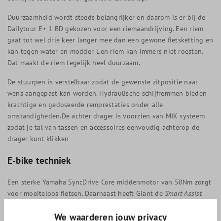
Duurzaamheid wordt steeds belangrijker en daarom is er bij de
Dailytour E+ 1 BD gekozen voor een riemaandrijving. Een riem
gaat tot wel drie keer langer mee dan een gewone fietsketting en
kan tegen water en modder. Een riem kan immers niet roesten.
Dat maakt de riem tegelijk heel duurzaam.
De stuurpen is verstelbaar zodat de gewenste zitpositie naar
wens aangepast kan worden. Hydraulische schijfremmen bieden
krachtige en gedoseerde remprestaties onder alle
omstandigheden.De achter drager is voorzien van MIK systeem
zodat je tal van tassen en accessoires eenvoudig achterop de
drager kunt klikken
E-bike techniek
Een sterke Yamaha SyncDrive Core middenmotor van 50Nm zorgt
voor moeiteloos fietsen. Daarnaast heeft Giant de
Smart Assist
modus ontwikkeld die automatisch de hoeveelheid
We waarderen jouw privacy
ondersteuning bepaald die op dat moment nodig is. Zo beschik