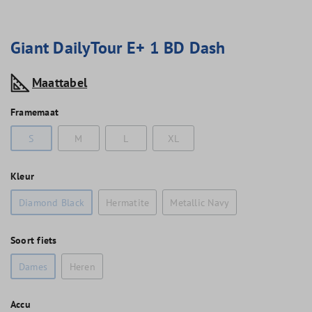
Giant DailyTour E+ 1 BD Dash
Maattabel
Framemaat
S
M
L
XL
Kleur
Diamond Black
Hermatite
Metallic Navy
Soort fiets
Dames
Heren
Accu