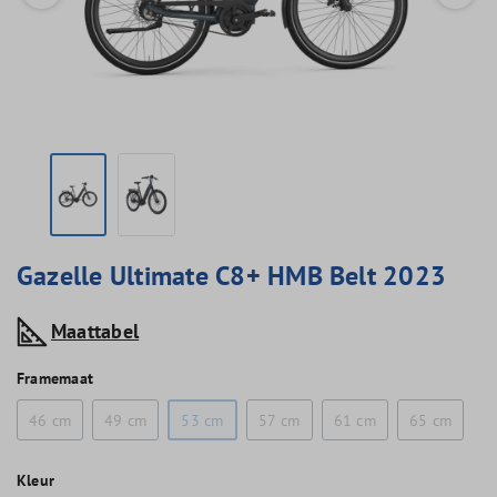
Gazelle Ultimate C8+ HMB Belt 2023
Maattabel
Framemaat
46 cm
49 cm
53 cm
57 cm
61 cm
65 cm
Kleur