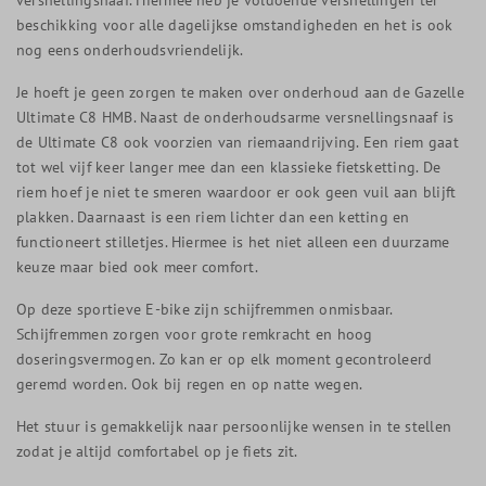
beschikking voor alle dagelijkse omstandigheden en het is ook
nog eens onderhoudsvriendelijk.
Je hoeft je geen zorgen te maken over onderhoud aan de Gazelle
Ultimate C8 HMB. Naast de onderhoudsarme versnellingsnaaf is
de Ultimate C8 ook voorzien van riemaandrijving. Een riem gaat
tot wel vijf keer langer mee dan een klassieke fietsketting. De
riem hoef je niet te smeren waardoor er ook geen vuil aan blijft
plakken. Daarnaast is een riem lichter dan een ketting en
functioneert stilletjes. Hiermee is het niet alleen een duurzame
keuze maar bied ook meer comfort.
Op deze sportieve E-bike zijn schijfremmen onmisbaar.
Schijfremmen zorgen voor grote remkracht en hoog
doseringsvermogen. Zo kan er op elk moment gecontroleerd
geremd worden. Ook bij regen en op natte wegen.
Het stuur is gemakkelijk naar persoonlijke wensen in te stellen
zodat je altijd comfortabel op je fiets zit.