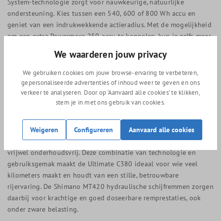
System-technologie zorgt voor nauwkeurige, natuurlijke
ondersteuning. Kies tussen een 540, 600 of 800 Wh accu en
geniet van een indrukwekkende actieradius. Met de mogelijkheid
om een extra Powermore 250-accu te koppelen, kun je zelfs meer
dan 1000 Wh bereiken.
We waarderen jouw privacy
Traploos schakelen en onderhoudsarme
We gebruiken cookies om jouw browse-ervaring te verbeteren,
gepersonaliseerde advertenties of inhoud weer te geven en ons
riemaandrijving
verkeer te analyseren. Door op ‘Aanvaard alle cookies’ te klikken,
stem je in met ons gebruik van cookies.
Met de Enviolo Trekking-naaf schakel je traploos en soepel
zonder vaste standen. Je bepaalt eenvoudig de gewenste
trapfrequentie, zelfs tijdens het fietsen. De duurzame Gates CDX-
Weigeren
Configureren
Aanvaard alle cookies
riemaandrijving maakt de aandrijving compleet: stil, schoon en
vrijwel onderhoudsvrij. Deze combinatie van technologie en
gebruiksgemak maakt de Ultimate C380 ideaal voor wie veel
kilometers maakt en houdt van een stille, betrouwbare
rijervaring. De Shimano MT420 hydraulische schijfremmen zorgen
daarbij voor krachtige en goed doseerbare remprestaties, ook
onder zware belasting.