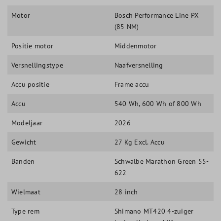
Motor
Bosch Performance Line PX
(85 NM)
Positie motor
Middenmotor
Versnellingstype
Naafversnelling
Accu positie
Frame accu
Accu
540 Wh, 600 Wh of 800 Wh
Modeljaar
2026
Gewicht
27 Kg Excl. Accu
Banden
Schwalbe Marathon Green 55-
622
Wielmaat
28 inch
Type rem
Shimano MT420 4-zuiger