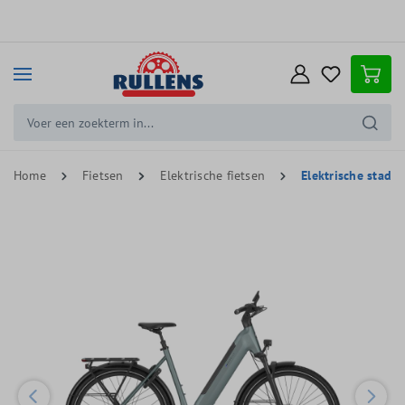
e hoofdinhoud
Home
Fietsen
Elektrische fietsen
Elektrische stadsf