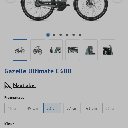
Gazelle Ultimate C380
Maattabel
Framemaat
46 cm
49 cm
53 cm
57 cm
61 cm
65 cm
Kleur