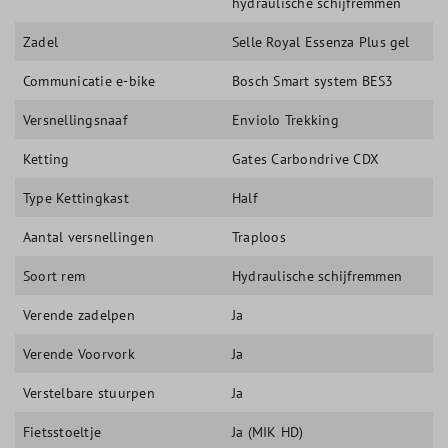
hydraulische schijfremmen
Zadel
Selle Royal Essenza Plus gel
Communicatie e-bike
Bosch Smart system BES3
Versnellingsnaaf
Enviolo Trekking
Ketting
Gates Carbondrive CDX
Type Kettingkast
Half
Aantal versnellingen
Traploos
Soort rem
Hydraulische schijfremmen
Verende zadelpen
Ja
Verende Voorvork
Ja
Verstelbare stuurpen
Ja
Fietsstoeltje
Ja (MIK HD)