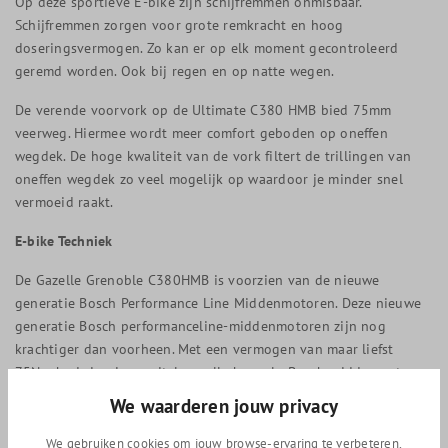
Op deze sportieve E-bike zijn schijfremmen onmisbaar.
Schijfremmen zorgen voor grote remkracht en hoog
doseringsvermogen. Zo kan er op elk moment gecontroleerd
geremd worden. Ook bij regen en op natte wegen.
De verende voorvork op de Ultimate C380 HMB bied 75mm
veerweg. Hiermee wordt meer comfort geboden op oneffen
wegdek. De hoge kwaliteit van de vork filtert de trillingen van
oneffen wegdek zo veel mogelijk op waardoor je minder snel
vermoeid raakt.
E-bike Techniek
De Gazelle Grenoble C380HMB is voorzien van de nieuwe
generatie Bosch Performance Line Middenmotoren. Deze nieuwe
generatie Bosch performanceline-middenmotoren zijn nog
krachtiger dan voorheen. Met een vermogen van maar liefst
75Nm bedwing je moeiteloos alle heuvels. Bosch middenmotoren
bevatten verschillende sensoren en meten je snelheid, trapkracht
We waarderen jouw privacy
en rotatie van de pedalen zodat ze efficiënter ondersteunen.
We gebruiken cookies om jouw browse-ervaring te verbeteren,