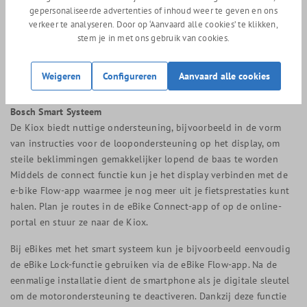
Alle informatie is duidelijk af te lezen op het Bosch Kiox 300
gepersonaliseerde advertenties of inhoud weer te geven en ons
kleurendisplay. Het compacte en handzame display zorgt voor
verkeer te analyseren. Door op ‘Aanvaard alle cookies’ te klikken,
een minimalistische eBike-look. Het scherm is optimaal leesbaar
stem je in met ons gebruik van cookies.
met krachtige kleuren en een duidelijke gebruikersinterface.
Bovendien beschermt het krasbestendige glas de Kiox tegen vuil
Weigeren
Configureren
Aanvaard alle cookies
of steenslag.
Bosch Smart Systeem
De Kiox biedt nuttige ondersteuning, bijvoorbeeld in de vorm
van instructies voor de loopondersteuning op het display, om
steile beklimmingen gemakkelijker lopend de baas te worden
Middels de connect functie kun je het display verbinden met de
e-bike Flow-app waarmee je nog meer uit je fietsprestaties kunt
halen. Plan je routes in de eBike Connect-app of op de online-
portal en stuur ze naar de Kiox.
Bij eBikes met het smart systeem kun je bijvoorbeeld eenvoudig
de eBike Lock-functie gebruiken via de eBike Flow-app. Na de
eenmalige installatie dient de smartphone als je digitale sleutel
om de motorondersteuning te deactiveren. Dankzij deze functie