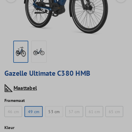
Gazelle Ultimate C380 HMB
Maattabel
Framemaat
46 cm
49 cm
53 cm
57 cm
61 cm
65 cm
Kleur