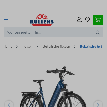
e hoofdinhoud
Home
Fietsen
Elektrische fietsen
Elektrische hybrid