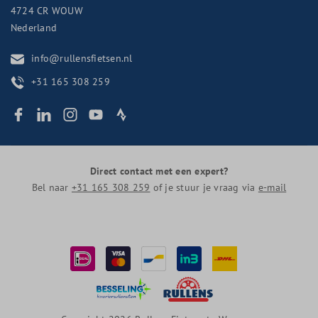
4724 CR
WOUW
Nederland
info@rullensfietsen.nl
+31 165 308 259
Direct contact met een expert?
Bel naar
+31 165 308 259
of je stuur je vraag via
e-mail