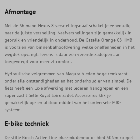
Afmontage
Met de Shimano Nexus 8 versnellingsnaaf schakel je eenvoudig
naar de juiste versnelling. Naafversnellingen zijn gemakkelijk in
gebruik en vriendelijk in onderhoud. De Gazelle Orange C8 HMB
is voorzien van binnenbalhoofdvering welke oneffenheden in het
wegdek opvangt. Tevens is daar een verende zadelpen aan
toegevoegd voor meer zitcomfort.
Hydraulische velgremmen van Magura bieden hoge remkracht
onder alle omstandigheden en het onderhoud er van simpel. De
fiets heeft een luxe afwerking met lederen handgrepen en een
super zacht Selle Royal Loire zadel. Accessoires klik je
gemakkelijk op- en af door middel van het universele MIK-
systeem.
E-bike techniek
De stille Bosch Active Line plus-middenmotor bied 50Nm koppel