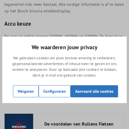
tegenwind niet meer bestaat. Alle nodige informatie is af te lezen
op het Bosch Intuvia middendisplay.
Accu keuze
De accu is zelf te kiezen: 300Wh, 400Wh en 500Wh. Zo bepaal je
zelf de gewenste actieradius.
We waarderen jouw privacy
Elektrische fietsen keuze hulp
We gebruiken cookies om jouw browse-ervaring te verbeteren,
gepersonaliseerde advertenties of inhoud weer te geven en ons
Welke elektrische fiets heb ik nodig? Het kan moeilijk zijn om te
verkeer te analyseren. Door op ‘Aanvaard alle cookies’ te klikken,
ontdekken welke elektrische fiets je precies zoekt en waar je op
stem je in met ons gebruik van cookies.
moet letten. Bij ons in de winkel krijgen we deze vraag met
regelmaat. Daarom hebben we onze meest gestelde vragen en
Weigeren
Configureren
Aanvaard alle cookies
antwoorden in een blogpost verwerkt. Klik
hier!
voor onze
uitlegblog over elektrische fietsen.
De voordelen van Rullens Fietsen