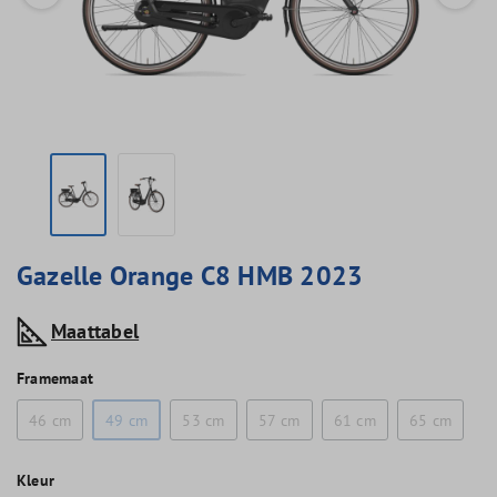
Gazelle Orange C8 HMB 2023
Maattabel
Framemaat
46 cm
49 cm
53 cm
57 cm
61 cm
65 cm
Kleur