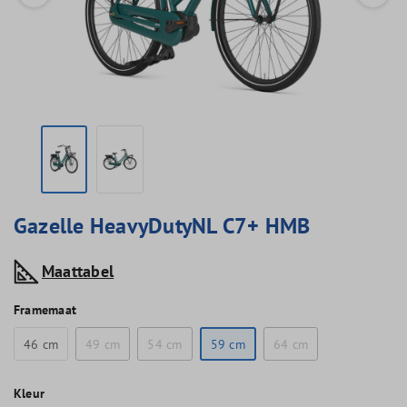
Gazelle HeavyDutyNL C7+ HMB
Maattabel
Framemaat
46 cm
49 cm
54 cm
59 cm
64 cm
Kleur