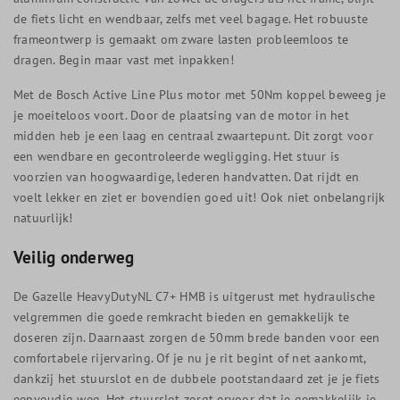
de fiets licht en wendbaar, zelfs met veel bagage. Het robuuste
frameontwerp is gemaakt om zware lasten probleemloos te
dragen. Begin maar vast met inpakken!
Met de Bosch Active Line Plus motor met 50Nm koppel beweeg je
je moeiteloos voort. Door de plaatsing van de motor in het
midden heb je een laag en centraal zwaartepunt. Dit zorgt voor
een wendbare en gecontroleerde wegligging. Het stuur is
voorzien van hoogwaardige, lederen handvatten. Dat rijdt en
voelt lekker en ziet er bovendien goed uit! Ook niet onbelangrijk
natuurlijk!
Veilig onderweg
De Gazelle HeavyDutyNL C7+ HMB is uitgerust met hydraulische
velgremmen die goede remkracht bieden en gemakkelijk te
doseren zijn. Daarnaast zorgen de 50mm brede banden voor een
comfortabele rijervaring. Of je nu je rit begint of net aankomt,
dankzij het stuurslot en de dubbele pootstandaard zet je je fiets
eenvoudig weg. Het stuurslot zorgt ervoor dat je gemakkelijk je