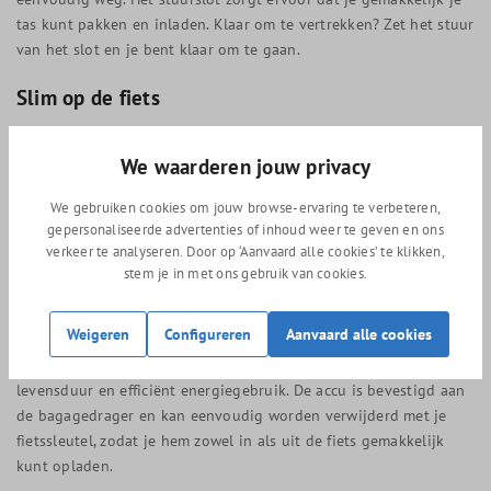
tas kunt pakken en inladen. Klaar om te vertrekken? Zet het stuur
van het slot en je bent klaar om te gaan.
Slim op de fiets
De Bosch Active Line Plus motor is voorzien van het Bosch Smart
We waarderen jouw privacy
System. In combinatie met de Purion 200 bediening kun je de
motor eenvoudig bedienen. Bovendien kun je met je smartphone
We gebruiken cookies om jouw browse-ervaring te verbeteren,
extra inzichten krijgen in je rijgegevens, zodat je de rijmodus
gepersonaliseerde advertenties of inhoud weer te geven en ons
optimaal kunt instellen. Met de Shimano Nexus 7 heb je de keuze
verkeer te analyseren. Door op ‘Aanvaard alle cookies’ te klikken,
uit 7 naafversnellingen, zodat je altijd de juiste ondersteuning
stem je in met ons gebruik van cookies.
en de juiste combinatie met je versnelling vindt.
Weigeren
Configureren
Aanvaard alle cookies
Bij de Gazelle HeavyDutyNL C7+ HMB kun je kiezen tussen een
400Wh of een 500Wh lithium-ion-accu. Deze bieden een lange
levensduur en efficiënt energiegebruik. De accu is bevestigd aan
de bagagedrager en kan eenvoudig worden verwijderd met je
fietssleutel, zodat je hem zowel in als uit de fiets gemakkelijk
kunt opladen.