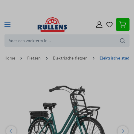
e hoofdinhoud
Home
Fietsen
Elektrische fietsen
Elektrische stadsf