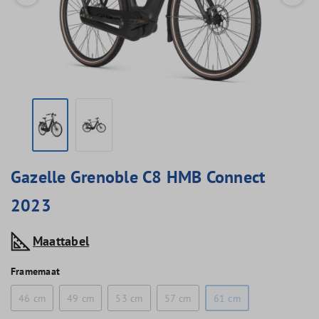
Gazelle Grenoble C8 HMB Connect
2023
Maattabel
Framemaat
46 cm
49 cm
53 cm
57 cm
61 cm