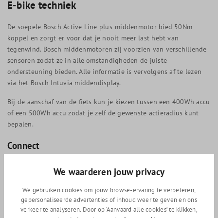
E-bike techniek
De soepele Bosch Active Line plus-middenmotor bied 50Nm
koppel en zorgt er voor dat je nooit meer last hebt van
tegenwind. Bosch middenmotoren zij voorzien van verschillende
sensoren zodat ze in alle omstandigheden de juiste
ondersteuning bieden. Alle informatie is vervolgens af te lezen
via het Bosch Intuvia middendisplay.
Bij de aanschaf van de fiets kun je kiezen tussen een 400Wh accu
of een 500Wh accu zodat je zelf de gewenste actieradius kunt
bepalen.
Connect
De Connect versie is voorzien van ingebouwde GPS-chip. In
We waarderen jouw privacy
combinatie met met de Gazelle Connect App krijg je toegang tot
tal van functies maar bovenal kan de locatie van je fiets
We gebruiken cookies om jouw browse-ervaring te verbeteren,
getraceerd worden. Dit ontmoedigd diefstal en bij diefstal wordt
gepersonaliseerde advertenties of inhoud weer te geven en ons
verkeer te analyseren. Door op ‘Aanvaard alle cookies’ te klikken,
de fiets gemakkelijker terug gevonden. Tevens krijg je bij veel