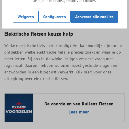
stem je in met ons gebruik van cookies.
grote fietsverzekeraars korting op je fietsverzekering. De Gazelle
connect-module in de fiets die de data naar jou doorstuurt, is
verbonden via het internet. Het data-abonnement is inbegrepen
Weigeren
Configureren
Aanvaard alle cookies
bij de aanschaf van je fiets en geldt voor de looptijd van 4 jaar.
Elektrische fietsen keuze hulp
Welke elektrische fiets heb ik nodig? Het kan moeilijk zijn om te
ontdekken welke elektrische fiets je precies zoekt en waar je op
moet letten. Bij ons in de winkel krijgen we deze vraag met
regelmaat. Daarom hebben we onze meest gestelde vragen en
antwoorden in een blogpost verwerkt. Klik
hier!
voor onze
uitlegblog over elektrische fietsen.
De voordelen van Rullens Fietsen
Lees meer