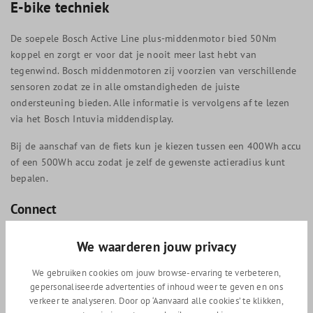
E-bike techniek
De soepele Bosch Active Line plus-middenmotor bied 50Nm
koppel en zorgt er voor dat je nooit meer last hebt van
tegenwind. Bosch middenmotoren zij voorzien van verschillende
sensoren zodat ze in alle omstandigheden de juiste
ondersteuning bieden. Alle informatie is vervolgens af te lezen
via het Bosch Intuvia middendisplay.
Bij de aanschaf van de fiets kun je kiezen tussen een 400Wh accu
of een 500Wh accu zodat je zelf de gewenste actieradius kunt
bepalen.
Connect
De Connect versie is voorzien van ingebouwde GPS-chip. In
We waarderen jouw privacy
combinatie met met de Gazelle Connect App krijg je toegang tot
tal van functies maar bovenal kan de locatie van je fiets
We gebruiken cookies om jouw browse-ervaring te verbeteren,
getraceerd worden. Dit ontmoedigd diefstal en bij diefstal wordt
gepersonaliseerde advertenties of inhoud weer te geven en ons
verkeer te analyseren. Door op ‘Aanvaard alle cookies’ te klikken,
de fiets gemakkelijker terug gevonden. Tevens krijg je bij veel