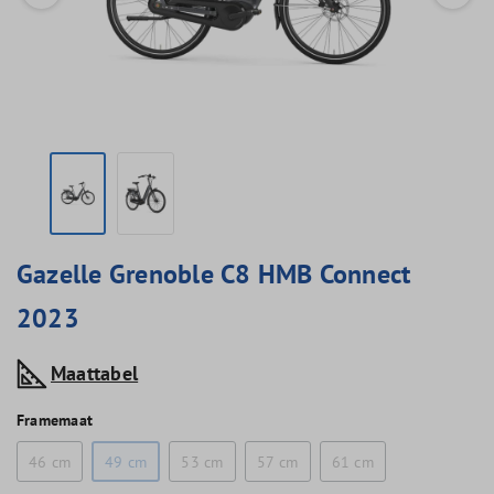
Gazelle Grenoble C8 HMB Connect
2023
Maattabel
Framemaat
46 cm
49 cm
53 cm
57 cm
61 cm