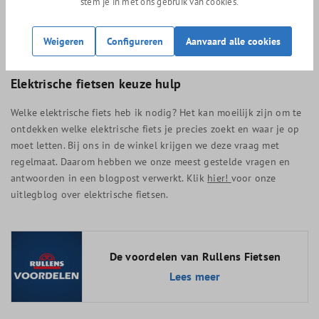
stem je in met ons gebruik van cookies.
grote fietsverzekeraars korting op je fietsverzekering. De Gazelle
connect-module in de fiets die de data naar jou doorstuurt, is
verbonden via het internet. Het data-abonnement is inbegrepen
Weigeren
Configureren
Aanvaard alle cookies
bij de aanschaf van je fiets en geldt voor de looptijd van 4 jaar.
Elektrische fietsen keuze hulp
Welke elektrische fiets heb ik nodig? Het kan moeilijk zijn om te
ontdekken welke elektrische fiets je precies zoekt en waar je op
moet letten. Bij ons in de winkel krijgen we deze vraag met
regelmaat. Daarom hebben we onze meest gestelde vragen en
antwoorden in een blogpost verwerkt. Klik
hier!
voor onze
uitlegblog over elektrische fietsen.
De voordelen van Rullens Fietsen
Lees meer