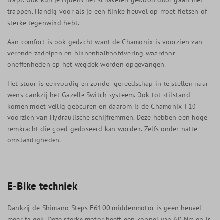
trappen. Handig voor als je een flinke heuvel op moet fietsen of
sterke tegenwind hebt.
Aan comfort is ook gedacht want de Chamonix is voorzien van
verende zadelpen en binnenbalhoofdvering waardoor
oneffenheden op het wegdek worden opgevangen.
Het stuur is eenvoudig en zonder gereedschap in te stellen naar
wens dankzij het Gazelle Switch systeem. Ook tot stilstand
komen moet veilig gebeuren en daarom is de Chamonix T10
voorzien van Hydraulische schijfremmen. Deze hebben een hoge
remkracht die goed gedoseerd kan worden. Zelfs onder natte
omstandigheden.
E-Bike techniek
Dankzij de Shimano Steps E6100 middenmotor is geen heuvel
meer te gek. Deze sterke motor heeft een koppel van 60 Nm en is