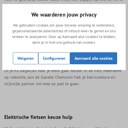
bovendien erg compact en licht (2,88 Kg)
De standaard accu is 504 Wh en er is tegen meerprijs een
We waarderen jouw privacy
mogelijkheid om deze te upgraden naar 630 Wh. Dankzij de
frame-integratie is de gewichtsverdeling optimaal en voelt de
We gebruiken cookies om jouw browse-ervaring te verbeteren,
gepersonaliseerde advertenties of inhoud weer te geven en ons
Chamonix erg stabiel aan. Via het Shimano Steps LCD display zie
verkeer te analyseren. Door op ‘Aanvaard alle cookies’ te klikken,
je alle nodige informatie en krijg je toegnag tot 3
stem je in met ons gebruik van cookies.
ondersteuningsniveau's.
Klaar voor al je ritten
Weigeren
Configureren
Aanvaard alle cookies
Of je nu dagelijks naar je werk gaat fietsen of de fiets meeneemt
op vakantie, aan de Gazelle Chamonix heb je betrouwbare en
stijlvolle partner om mee op pad te gaan.
Elektrische fietsen keuze hulp