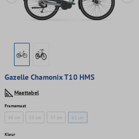
Gazelle Chamonix T10 HMS
Maattabel
Framemaat
49 cm
53 cm
57 cm
61 cm
Kleur