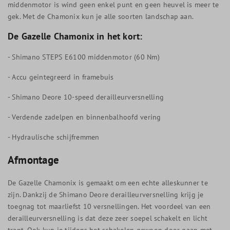
middenmotor is wind geen enkel punt en geen heuvel is meer te
gek. Met de Chamonix kun je alle soorten landschap aan.
De Gazelle Chamonix in het kort:
- Shimano STEPS E6100 middenmotor (60 Nm)
- Accu geintegreerd in framebuis
- Shimano Deore 10-speed derailleurversnelling
- Verdende zadelpen en binnenbalhoofd vering
- Hydraulische schijfremmen
Afmontage
De Gazelle Chamonix is gemaakt om een echte alleskunner te
zijn. Dankzij de Shimano Deore derailleurversnelling krijg je
toegnag tot maarliefst 10 versnellingen. Het voordeel van een
derailleurversnelling is dat deze zeer soepel schakelt en licht
trapt. Ook kun je tijdens het schakelen gewoon door gaan met