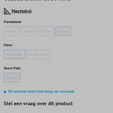
Maattabel
Framemaat
49 cm
53 cm
57 cm
61 cm
Kleur
Black mat
Light olive
Soort fiets
Dames
Dit product komt niet terug op voorraad!
Stel een vraag over dit product