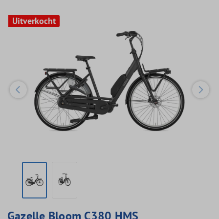
Uitverkocht
Uitverkocht
Gazelle Bloom C380 HMS