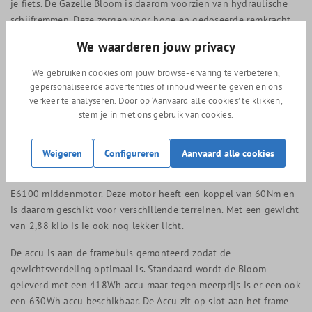
je fiets. De Gazelle Bloom is daarom voorzien van hydraulische
schijfremmen. Deze zorgen voor hoge en gedoseerde remkracht,
zelfs als het regent.
We waarderen jouw privacy
Dankzij de doordachte Enviolo traploze versnellingsnaaf hoef je
niet meer na te denken over de juiste versnelling. Je draait op
We gebruiken cookies om jouw browse-ervaring te verbeteren,
gevoel naar een fijne versnelling zonder tussenstapjes. Dankzij
gepersonaliseerde advertenties of inhoud weer te geven en ons
de Enviolo naaf kun je namelijk volledig traploos naar hogere en
verkeer te analyseren. Door op ‘Aanvaard alle cookies’ te klikken,
lagere versnellingen draaien.
stem je in met ons gebruik van cookies.
E-bike Techniek
Weigeren
Configureren
Aanvaard alle cookies
De Gazelle Bloom C380 HMS is voorzien van sterke Shimano
E6100 middenmotor. Deze motor heeft een koppel van 60Nm en
is daarom geschikt voor verschillende terreinen. Met een gewicht
van 2,88 kilo is ie ook nog lekker licht.
De accu is aan de framebuis gemonteerd zodat de
gewichtsverdeling optimaal is. Standaard wordt de Bloom
geleverd met een 418Wh accu maar tegen meerprijs is er een ook
een 630Wh accu beschikbaar. De Accu zit op slot aan het frame