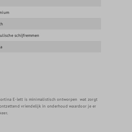
inium
ch
ulische schijfremmen
na
Cortina E-lett is minimalistisch ontworpen wat zorgt
g ontzettend vriendelijk in onderhoud waardoor je er
keer.