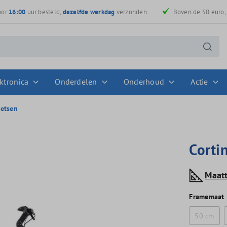
oor
16:00
uur besteld,
dezelfde werkdag
verzonden
Boven de 50 euro
ktronica
Onderdelen
Onderhoud
Actie
ietsen
Corti
Maat
Framemaat
50 cm