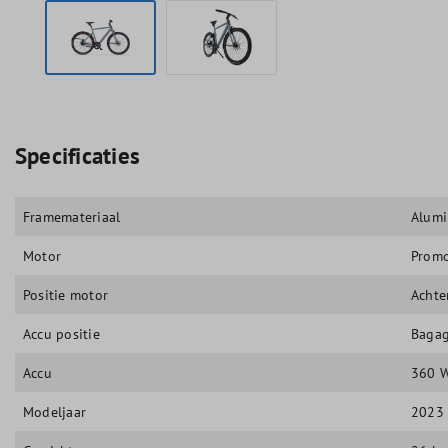
Specificaties
Framemateriaal
Alum
Motor
Promo
Positie motor
Achte
Accu positie
Bagag
Accu
360 
Modeljaar
2023