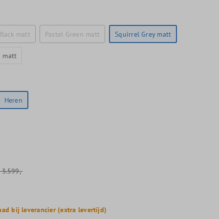
Black matt
Pastel Green matt
Squirrel Grey matt
d matt
Heren
3.599,-
ad bij leverancier (extra levertijd)