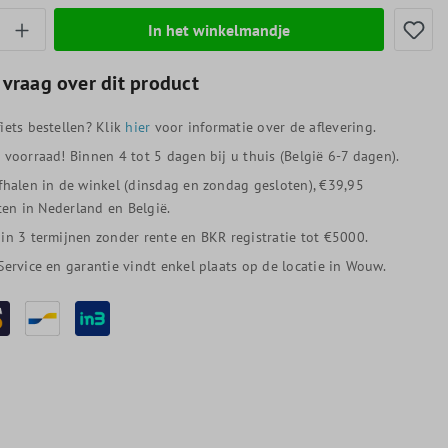
thoeveelheid: Voer de gewenste hoeveelheid
In het winkelmandje
 vraag over dit product
iets bestellen? Klik
hier
voor informatie over de aflevering.
p voorraad! Binnen 4 tot 5 dagen bij u thuis (België 6-7 dagen).
afhalen in de winkel (dinsdag en zondag gesloten), €39,95
en in Nederland en België.
 in 3 termijnen zonder rente en BKR registratie tot €5000.
 Service en garantie vindt enkel plaats op de locatie in Wouw.