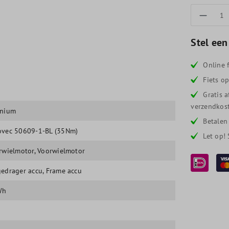
Produc
Stel een
Online f
Fiets o
Gratis 
verzendkost
inium
Betalen
vec 50609-1-BL (35Nm)
Let op!
rwielmotor
, Voorwielmotor
edrager accu
, Frame accu
Wh