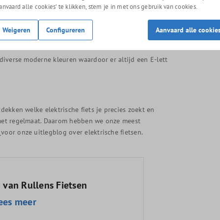
eersomstandigheden krachtig en gedoseerd kunt
Aanvaard alle cookies’ te klikken, stem je in met ons gebruik van cookies.
 van riemaandrijving. Een riem gaat tot wel 3x langer
k kan een riem veel beter tegen water en vuil
Weigeren
Configureren
Aanvaard alle cookie
 diverse moderne kleuren waardoor er altijd een E-lett
tdekken welke elektrische fiets je precies zoekt en
g met regelmaat. Daarom hebben we onze meest
!
voor onze uitlegblog over elektrische fietsen.
 van Rullens Fietsen
ees meer