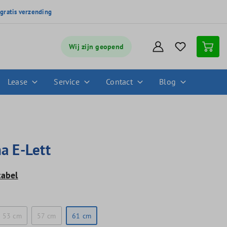
,
gratis verzending
Wij zijn geopend
Lease
Service
Contact
Blog
na E-Lett
tabel
53 cm
57 cm
61 cm