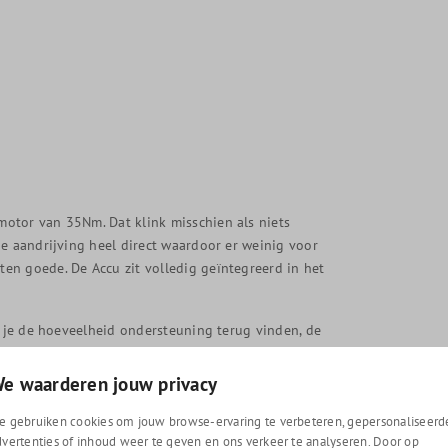
otor van 35Nm. Dat klink misschien als niets
de aandrijving heel direct waardoor er weinig voor
en goede. De Accu zit volledig geïntegreerd in het
n je de hoeveelheid ondersteuning terug vinden, de
isplay te bedienen. Voor overige informatie kun je de
den afstanden en snelheid kunt terug zien. Maar
e waarderen jouw privacy
 te kunnen manoeuvreren.
e gebruiken cookies om jouw browse-ervaring te verbeteren, gepersonaliseerd
versnellingen ook niet nodig. Wel is de E-lett
dvertenties of inhoud weer te geven en ons verkeer te analyseren. Door op