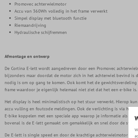
Promovec achterwielmotor
Accu van 360Wh volledig in het frame verwerkt
Simpel display met bluetooth functie
Riemaandrijving
Hydraulische schijfremmen
Afmontage en ontwerp
De Cortina E-lett wordt aangedreven door een Promovec achterwielm
bijzonders maar doordat de motor zich in het achterwiel bevind is 
nodig is om op gang te komen. Ook komt het de gewichtsverdeling t
frame waardoor je eigenlijk helemaal niet ziet dat het een e-bike is.
Het display is heel minimalistisch op het stuur verwerkt. Hierop ku
accu vulling en foutcode meldingen. Ook de verlichting is via het d
E-bike koppelen met een speciale app waarop je informatie als gere
W
bovenal is de E-lett gemaakt om gemakkelijk en snel door de stad
W
De E-lett is single speed en door de krachtige achterwielmotor zijn 
a