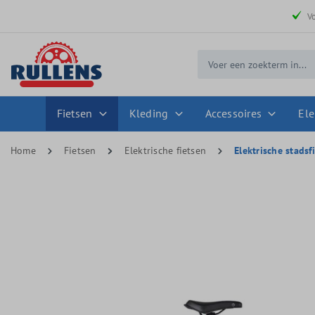
 zoekopdracht
Ga naar de hoofdnavigatie
V
Fietsen
Kleding
Accessoires
Ele
Home
Fietsen
Elektrische fietsen
Elektrische stadsf