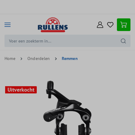
e hoofdinhoud
Home
Onderdelen
Remmen
Uitverkocht
Uitverkocht