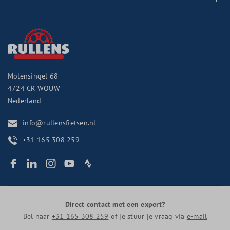
Molensingel 68
4724 CR
WOUW
Nederland
info@rullensfietsen.nl
+31 165 308 259
Direct contact met een expert?
Bel naar
+31 165 308 259
of je stuur je vraag via
e-mail