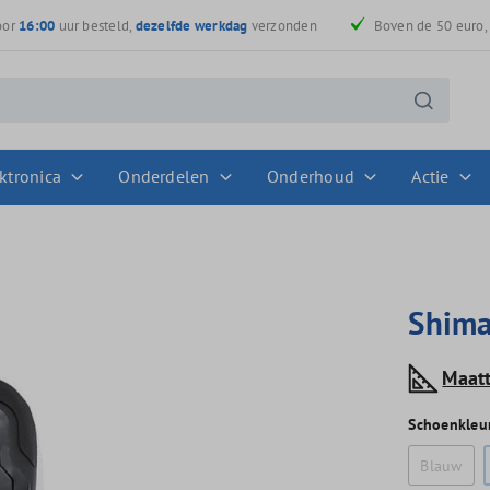
oor
16:00
uur besteld,
dezelfde werkdag
verzonden
Boven de 50 euro
ktronica
Onderdelen
Onderhoud
Actie
Shima
Maat
Schoenkleu
Blauw