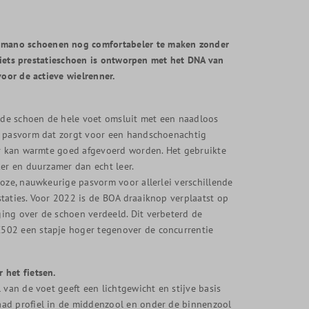
imano schoenen nog comfortabeler te maken zonder
efiets prestatieschoen is ontworpen met het DNA van
voor de actieve wielrenner.
de schoen de hele voet omsluit met een naadloos
e pasvorm dat zorgt voor een handschoenachtig
er kan warmte goed afgevoerd worden. Het gebruikte
ker en duurzamer dan echt leer.
loze, nauwkeurige pasvorm voor allerlei verschillende
taties. Voor 2022 is de BOA draaiknop verplaatst op
ing over de schoen verdeeld. Dit verbeterd de
502 een stapje hoger tegenover de concurrentie
 het fietsen.
 van de voet geeft een lichtgewicht en stijve basis
aad profiel in de middenzool en onder de binnenzool