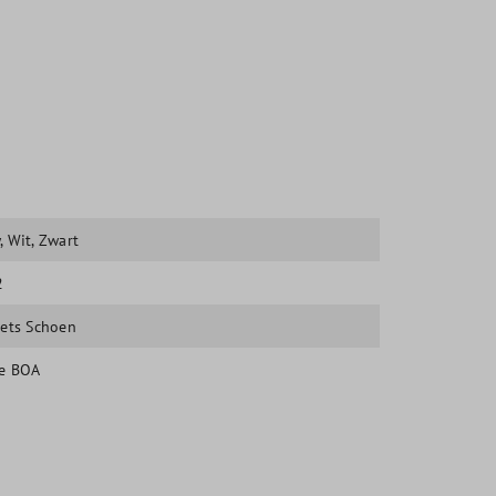
w
, Wit
, Zwart
2
iets Schoen
e BOA