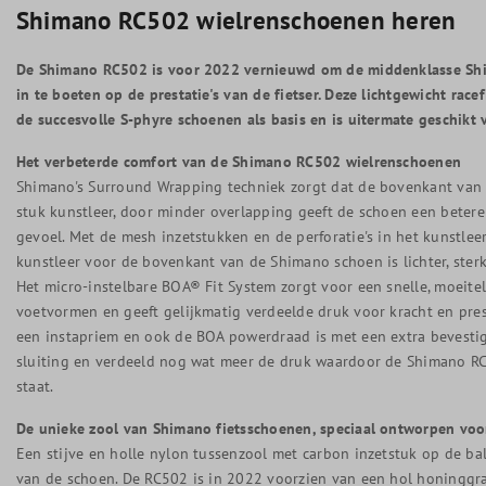
Shimano RC502 wielrenschoenen heren
De Shimano RC502 is voor 2022 vernieuwd om de middenklasse Sh
in te boeten op de prestatie's van de fietser. Deze lichtgewicht rac
de succesvolle S-phyre schoenen als basis en is uitermate geschikt 
Het verbeterde comfort van de Shimano RC502 wielrenschoenen
Shimano's Surround Wrapping techniek zorgt dat de bovenkant van 
stuk kunstleer, door minder overlapping geeft de schoen een beter
gevoel. Met de mesh inzetstukken en de perforatie's in het kunstle
kunstleer voor de bovenkant van de Shimano schoen is lichter, ster
Het micro-instelbare BOA® Fit System zorgt voor een snelle, moeite
voetvormen en geeft gelijkmatig verdeelde druk voor kracht en pres
een instapriem en ook de BOA powerdraad is met een extra bevestig
sluiting en verdeeld nog wat meer de druk waardoor de Shimano RC
staat.
De unieke zool van Shimano fietsschoenen, speciaal ontworpen voor
Een stijve en holle nylon tussenzool met carbon inzetstuk op de bal
van de schoen. De RC502 is in 2022 voorzien van een hol honinggr