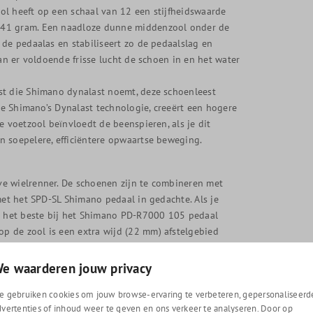
ol heeft op een schaal van 12 een stijfheidswaarde
241 gram. Een naadloze dunne middenzool onder de
 de pedaalas en stabiliseert zo de pedaalslag en
an er voldoende frisse lucht de schoen in en het water
st die Shimano dynalast noemt, deze schoenleest
eze Shimano’s Dynalast technologie, creeërt een hogere
e voetzool beïnvloedt de beenspieren, als je dit
n soepelere, efficiëntere opwaartse beweging.
e wielrenner. De schoenen zijn te combineren met
met het SPD-SL Shimano pedaal in gedachte. Als je
ze het beste bij het Shimano PD-R7000 105 pedaal
 de zool is een extra wijd (22 mm) afstelgebied
e waarderen jouw privacy
e gebruiken cookies om jouw browse-ervaring te verbeteren, gepersonaliseerd
dvertenties of inhoud weer te geven en ons verkeer te analyseren. Door op