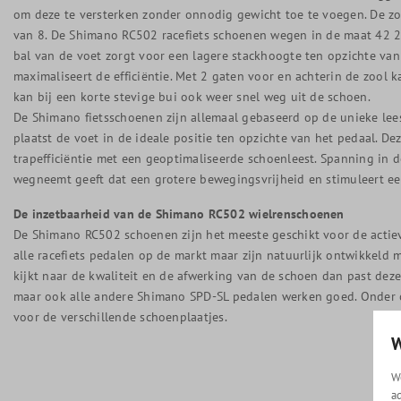
om deze te versterken zonder onnodig gewicht toe te voegen. De zo
van 8. De Shimano RC502 racefiets schoenen wegen in de maat 42 
bal van de voet zorgt voor een lagere stackhoogte ten opzichte van
maximaliseert de efficiëntie. Met 2 gaten voor en achterin de zool k
kan bij een korte stevige bui ook weer snel weg uit de schoen.
De Shimano fietsschoenen zijn allemaal gebaseerd op de unieke lee
plaatst de voet in de ideale positie ten opzichte van het pedaal. D
trapefficiëntie met een geoptimaliseerde schoenleest. Spanning in d
wegneemt geeft dat een grotere bewegingsvrijheid en stimuleert ee
De inzetbaarheid van de Shimano RC502 wielrenschoenen
De Shimano RC502 schoenen zijn het meeste geschikt voor de actiev
alle racefiets pedalen op de markt maar zijn natuurlijk ontwikkeld 
kijkt naar de kwaliteit en de afwerking van de schoen dan past de
maar ook alle andere Shimano SPD-SL pedalen werken goed. Onder op
voor de verschillende schoenplaatjes.
W
W
a