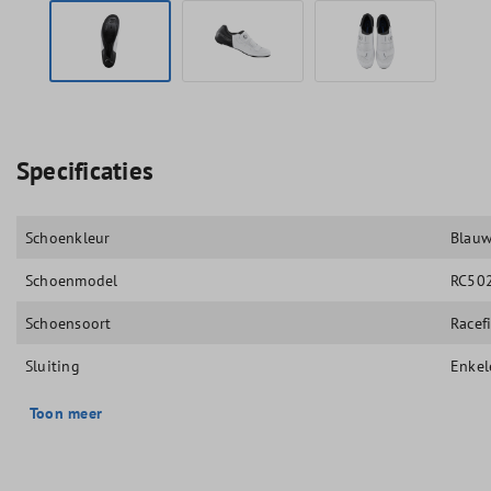
Specificaties
Schoenkleur
Blau
Schoenmodel
RC50
Schoensoort
Racef
Sluiting
Enkel
Toon meer