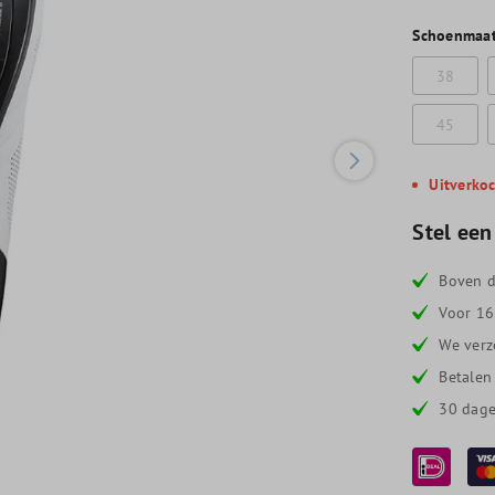
Schoenmaa
38
45
Uitverko
Stel een
Boven d
Voor 16
We verz
Betalen
30 dage