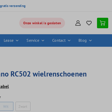
,
gratis verzending
Onze winkel is gesloten
Lease
Service
Contact
Blog
no RC502 wielrenschoenen
tabel
r
Wit
Zwart