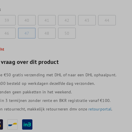
t
39
40
41
42
43
44
46
47
48
50
cht
 vraag over dit product
e €50 gratis verzending met DHL of naar een DHL ophaalpunt.
:00 besteld op werkdagen dezelfde dag verzonden.
enden geen pakketten in het weekend.
 in 3 termijnen zonder rente en BKR registratie vanaf €100.
n retourrecht, makkelijk retourneren dmv onze
retourportal
.