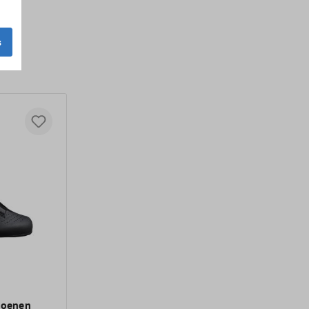
s
hoenen