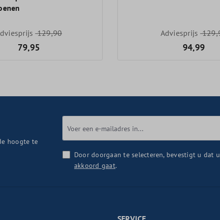
hoenen
dviesprijs
129,90
Adviesprijs
129,
79,95
94,99
de hoogte te
Door doorgaan te selecteren, bevestigt u dat 
akkoord gaat
.
SERVICE