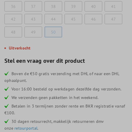
36
37
38
39
40
41
42
43
44
45
46
47
48
49
50
Uitverkocht
Stel een vraag over dit product
Boven de €50 gratis verzending met DHL of naar een DHL
ophaalpunt.
Voor 16:00 besteld op werkdagen dezelfde dag verzonden.
We verzenden geen pakketten in het weekend.
Betalen in 3 termijnen zonder rente en BKR registratie vanaf
€100.
30 dagen retourrecht, makkelijk retourneren dmv
onze
retourportal
.