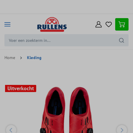
e hoofdinhoud
Home
Kleding
Uitverkocht
Uitverkocht