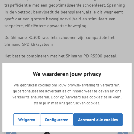
trapefficiëntie met een geoptimaliseerde schoenleest. Spanning
in de voetzool beïnvloedt de beenspieren, als je dit wegneemt
geeft dat een grotere bewegingsvrijheid en stimuleert een
soepelere, efficiëntere opwaartse beweging
De Shimano RC300 racefiets schoenen zijn compatible het
Shimano SPD kliksysteem
Het best te combineren met het Shimano PD-RS500 pedaal.
243 gram (maat 42)
We waarderen jouw privacy
We gebruiken cookies om jouw browse-ervaring te verbeteren,
gepersonaliseerde advertenties of inhoud weer te geven en ons
Vergelijkbare producten
verkeer te analyseren. Door op ‘Aanvaard alle cookies’ te klikken,
stem je in met ons gebruik van cookies.
Weigeren
Configureren
Aanvaard alle cookies