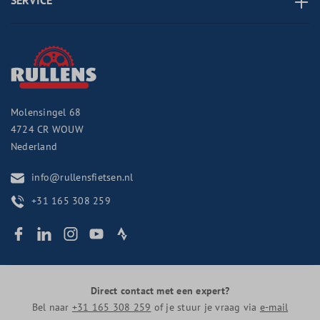
SERVICE
Molensingel 68
4724 CR
WOUW
Nederland
info@rullensfietsen.nl
+31 165 308 259
Direct contact met een expert?
Bel naar
+31 165 308 259
of je stuur je vraag via
e-mail