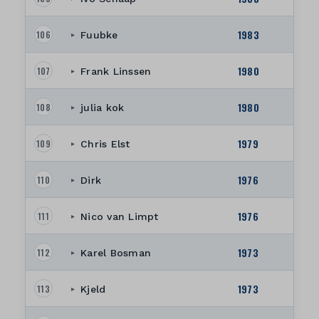
1983
106
Fuubke
▸
1980
107
Frank Linssen
▸
1980
108
julia kok
▸
1979
109
Chris Elst
▸
1976
110
Dirk
▸
1976
111
Nico van Limpt
▸
1973
112
Karel Bosman
▸
1973
113
Kjeld
▸