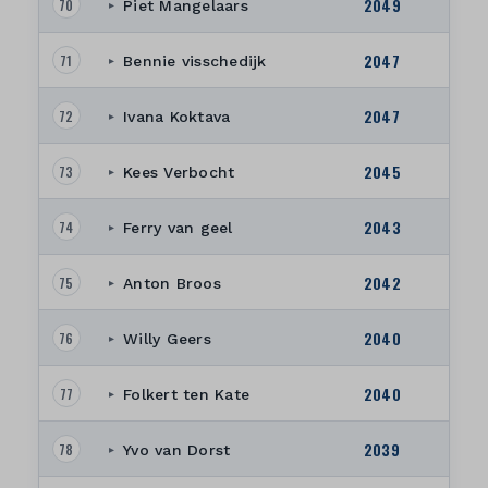
2049
70
Piet Mangelaars
▸
2047
71
Bennie visschedijk
▸
2047
72
Ivana Koktava
▸
2045
73
Kees Verbocht
▸
2043
74
Ferry van geel
▸
2042
75
Anton Broos
▸
2040
76
Willy Geers
▸
2040
77
Folkert ten Kate
▸
2039
78
Yvo van Dorst
▸