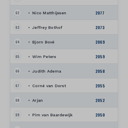
2077
62
Nico Matthijssen
▸
2073
63
Jeffrey Bothof
▸
2069
64
Bjorn Bové
▸
2059
65
Wim Peters
▸
2058
66
Judith Adema
▸
2055
67
Corné van Dorst
▸
2052
68
Arjan
▸
2050
69
Pim van Baardewijk
▸