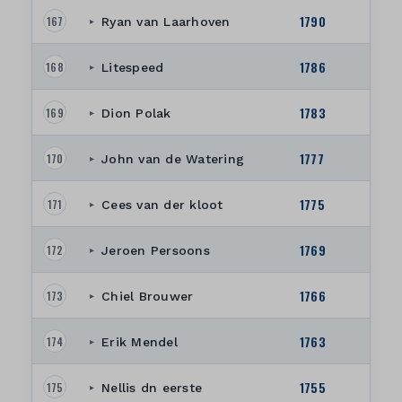
1790
167
Ryan van Laarhoven
▸
1786
168
Litespeed
▸
1783
169
Dion Polak
▸
1777
170
John van de Watering
▸
1775
171
Cees van der kloot
▸
1769
172
Jeroen Persoons
▸
1766
173
Chiel Brouwer
▸
1763
174
Erik Mendel
▸
1755
175
Nellis dn eerste
▸