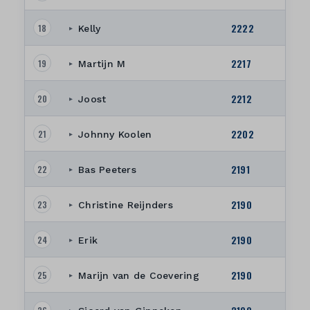
2222
18
Kelly
▸
2217
19
Martijn M
▸
2212
20
Joost
▸
2202
21
Johnny Koolen
▸
2191
22
Bas Peeters
▸
2190
23
Christine Reijnders
▸
2190
24
Erik
▸
2190
25
Marijn van de Coevering
▸