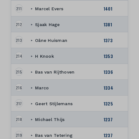
1401
211
Marcel Evers
▸
1381
212
Sjaak Hage
▸
1373
213
Oâne Huisman
▸
1353
214
H Knook
▸
1336
215
Bas van Rijthoven
▸
1334
216
Marco
▸
1325
217
Geert Stijlemans
▸
1237
218
Michael Thijs
▸
1237
219
Bas van Tetering
▸