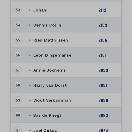
2112
53
Jonan
▸
2109
54
Dennis Colijn
▸
2106
55
Rien Matthijssen
▸
2101
56
Leon Dingemanse
▸
2099
57
Annie Jochems
▸
2091
58
Harry van Dorst
▸
2090
59
Wout Verkamman
▸
2083
60
Bas de Knegt
▸
2079
61
Joël Dirksz
▸