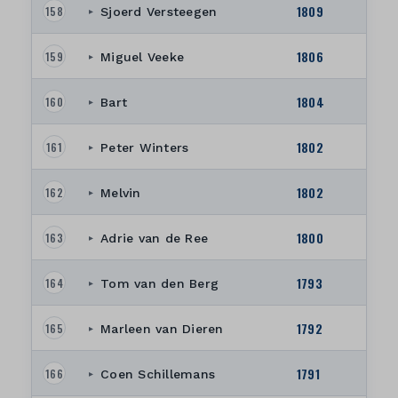
1809
158
Sjoerd Versteegen
▸
1806
159
Miguel Veeke
▸
1804
160
Bart
▸
1802
161
Peter Winters
▸
1802
162
Melvin
▸
1800
163
Adrie van de Ree
▸
1793
164
Tom van den Berg
▸
1792
165
Marleen van Dieren
▸
1791
166
Coen Schillemans
▸