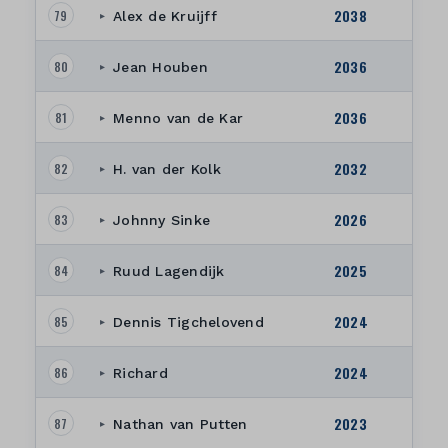
2038
79
Alex de Kruijff
▸
2036
80
Jean Houben
▸
2036
81
Menno van de Kar
▸
2032
82
H. van der Kolk
▸
2026
83
Johnny Sinke
▸
2025
84
Ruud Lagendijk
▸
2024
85
Dennis Tigchelovend
▸
2024
86
Richard
▸
2023
87
Nathan van Putten
▸