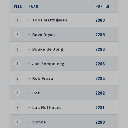
PLEK
NAAM
PUNTEN
2303
1
Toos Matthijssen
▸
2289
2
Bové Bryan
▸
2286
3
Bouke de Jong
▸
2286
4
Jan Zempoloeg
▸
2285
5
Rob Fraza
▸
2282
6
Cor
▸
2281
7
Luc Hoffmans
▸
2280
8
Ivonne
▸