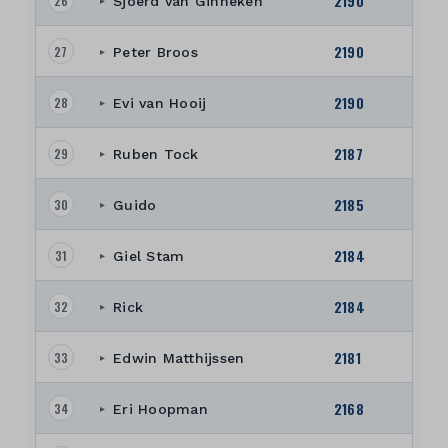
2190
26
Sjoerd van Ginneken
▸
2190
27
Peter Broos
▸
2190
28
Evi van Hooij
▸
2187
29
Ruben Tock
▸
2185
30
Guido
▸
2184
31
Giel Stam
▸
2184
32
Rick
▸
2181
33
Edwin Matthijssen
▸
2168
34
Eri Hoopman
▸