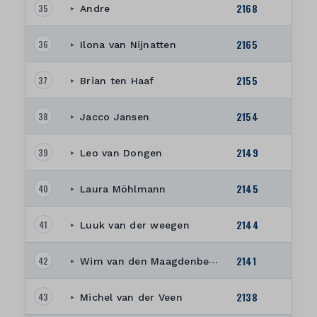
2168
35
Andre
▸
2165
36
Ilona van Nijnatten
▸
2155
37
Brian ten Haaf
▸
2154
38
Jacco Jansen
▸
2149
39
Leo van Dongen
▸
2145
40
Laura Möhlmann
▸
2144
41
Luuk van der weegen
▸
2141
42
Wim van den Maagdenberg
▸
2138
43
Michel van der Veen
▸