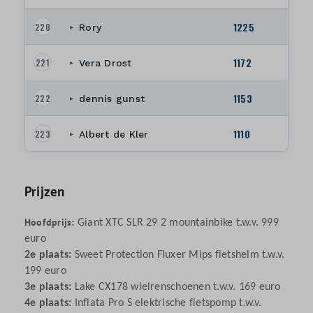
1225
220
Rory
▸
1172
221
Vera Drost
▸
1153
222
dennis gunst
▸
1110
223
Albert de Kler
▸
Prijzen
Hoofdprijs:
Giant XTC SLR 29 2 mountainbike t.w.v. 999
euro
2e plaats:
Sweet Protection Fluxer Mips fietshelm t.w.v.
199 euro
3e plaats:
Lake CX178 wielrenschoenen t.w.v. 169 euro
4e plaats:
Inflata Pro S elektrische fietspomp t.w.v.