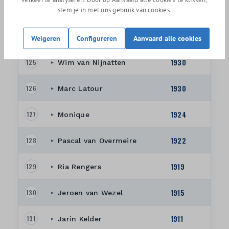
1937
stem je in met ons gebruik van cookies.
123
Rens Vogels
▸
1932
124
Richard Doornbos
Weigeren
Configureren
Aanvaard alle cookies
▸
1930
125
Wim van Nijnatten
▸
1930
126
Marc Latour
▸
1924
127
Monique
▸
1922
128
Pascal van Overmeire
▸
1919
129
Ria Rengers
▸
1915
130
Jeroen van Wezel
▸
1911
131
Jarin Kelder
▸