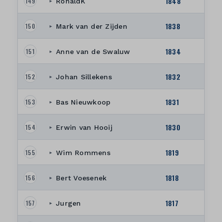
1848
149
RonaldK
▸
1838
150
Mark van der Zijden
▸
1834
151
Anne van de Swaluw
▸
1832
152
Johan Sillekens
▸
1831
153
Bas Nieuwkoop
▸
1830
154
Erwin van Hooij
▸
1819
155
Wim Rommens
▸
1818
156
Bert Voesenek
▸
1817
157
Jurgen
▸