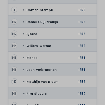
1866
141
Domen Stampfl
▸
1866
142
Daniël Suijkerbuijk
▸
1865
143
Sjoerd
▸
1859
144
Willem Warnar
▸
1854
145
Menzo
▸
1854
146
Leon Verbraecken
▸
1853
147
Matthijs van Bloem
▸
1850
148
Pim Slagers
▸