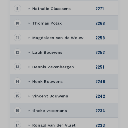
2271
9
Nathalie Claassens
▸
2268
10
Thomas Polak
▸
2258
11
Magdaleen van de Wouw
▸
2252
12
Luuk Bouwens
▸
2251
13
Dennis Zevenbergen
▸
2246
14
Henk Bouwens
▸
2242
15
Vincent Bouwens
▸
2234
16
tineke vroomans
▸
2233
17
Ronald van der Vluet
▸