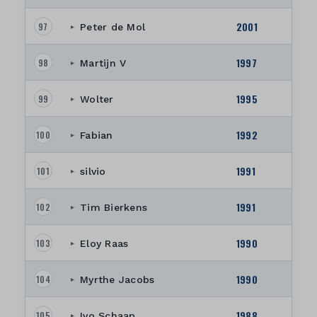
2001
97
Peter de Mol
▸
1997
98
Martijn V
▸
1995
99
Wolter
▸
1992
100
Fabian
▸
1991
101
silvio
▸
1991
102
Tim Bierkens
▸
1990
103
Eloy Raas
▸
1990
104
Myrthe Jacobs
▸
1988
105
Ivo Schaap
▸