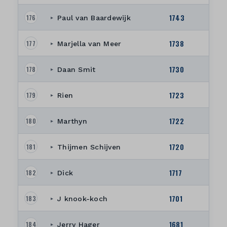
1743
176
Paul van Baardewijk
▸
1738
177
Marjella van Meer
▸
1730
178
Daan Smit
▸
1723
179
Rien
▸
1722
180
Marthyn
▸
1720
181
Thijmen Schijven
▸
1717
182
Dick
▸
1701
183
J knook-koch
▸
1681
184
Jerry Hager
▸