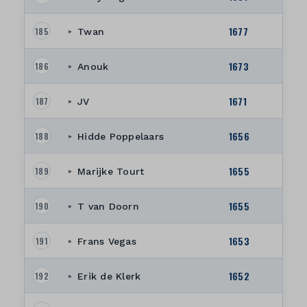
1677
185
Twan
▸
1673
186
Anouk
▸
1671
187
JV
▸
1656
188
Hidde Poppelaars
▸
1655
189
Marijke Tourt
▸
1655
190
T van Doorn
▸
1653
191
Frans Vegas
▸
1652
192
Erik de Klerk
▸