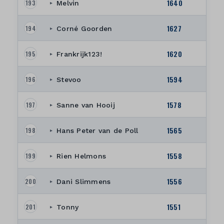
1640
193
Melvin
▸
1627
194
Corné Goorden
▸
1620
195
Frankrijk123!
▸
1594
196
Stevoo
▸
1578
197
Sanne van Hooij
▸
1565
198
Hans Peter van de Poll
▸
1558
199
Rien Helmons
▸
1556
200
Dani Slimmens
▸
1551
201
Tonny
▸