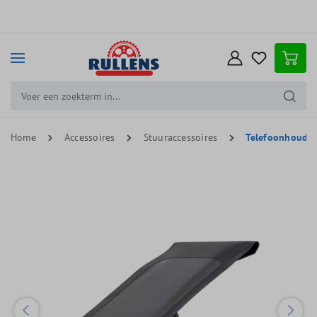
e hoofdinhoud
Home
Accessoires
Stuuraccessoires
Telefoonhouder