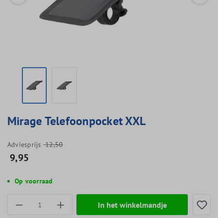
Mirage Telefoonpocket XXL
Adviesprijs
12,50
9,95
Op voorraad
Producthoeveelheid: Voer de gewenste hoevee
In het winkelmandje