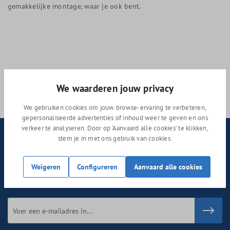
gemakkelijke montage, waar je ook bent.
We waarderen jouw privacy
We gebruiken cookies om jouw browse-ervaring te verbeteren,
gepersonaliseerde advertenties of inhoud weer te geven en ons
verkeer te analyseren. Door op ‘Aanvaard alle cookies’ te klikken,
Nieuwsbrief
stem je in met ons gebruik van cookies.
Abonneer nu op onze regelmatig verschijnende nieuwsbrief om
Weigeren
Configureren
Aanvaard alle cookies
op de hoogte te blijven van de laatste producten en
aanbiedingen.