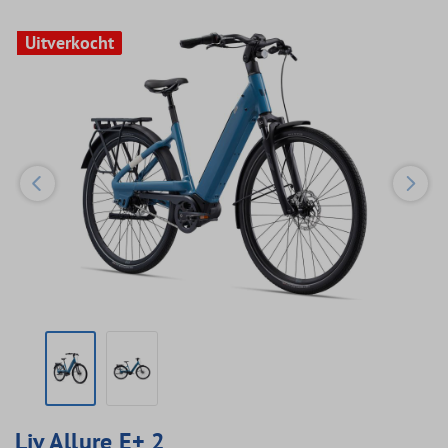
Uitverkocht
Uitverkocht
Liv Allure E+ 2