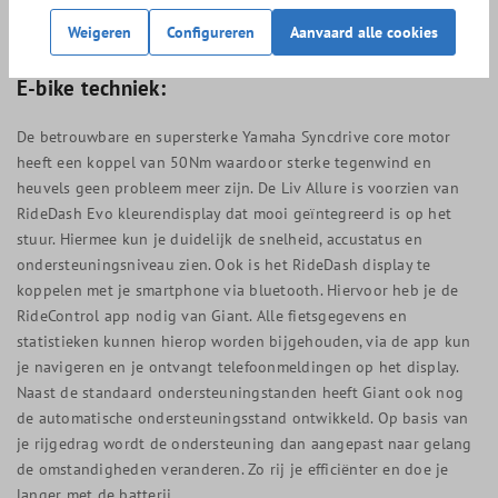
De Liv Allure E+ 2 is verkrijgbaar in 2 mooie kleuren.
Weigeren
Configureren
Aanvaard alle cookies
E-bike techniek:
De betrouwbare en supersterke Yamaha Syncdrive core motor
heeft een koppel van 50Nm waardoor sterke tegenwind en
heuvels geen probleem meer zijn. De Liv Allure is voorzien van
RideDash Evo kleurendisplay dat mooi geïntegreerd is op het
stuur. Hiermee kun je duidelijk de snelheid, accustatus en
ondersteuningsniveau zien. Ook is het RideDash display te
koppelen met je smartphone via bluetooth. Hiervoor heb je de
RideControl app nodig van Giant. Alle fietsgegevens en
statistieken kunnen hierop worden bijgehouden, via de app kun
je navigeren en je ontvangt telefoonmeldingen op het display.
Naast de standaard ondersteuningstanden heeft Giant ook nog
de automatische ondersteuningsstand ontwikkeld. Op basis van
je rijgedrag wordt de ondersteuning dan aangepast naar gelang
de omstandigheden veranderen. Zo rij je efficiënter en doe je
langer met de batterij.