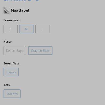
Maattabel
Framemaat
S
M
L
Kleur
Desert Sage
Grayish Blue
Soort fiets
Dames
Accu
500 Wh