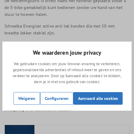
De bedieningsunit is direct naast het handvat geplaatst zodat u
de E-bike gemakkelijk kunt bedienen zonder uw hand van het
stuur te hoeven halen.
Schwalbe Energizer active anti lek banden die met 50 mm
breedte lekker stabiel zijn.
Perfect geïntegreerde en beschermde motor samen met een mooi
strak aansluitende accu op de bagagedrager.
We waarderen jouw privacy
Elektrische fietsen keuze hulp
We gebruiken cookies om jouw browse-ervaring te verbeteren,
gepersonaliseerde advertenties of inhoud weer te geven en ons
Welke elektrische fiets heb ik nodig? Het kan moeilijk zijn om te
verkeer te analyseren. Door op ‘Aanvaard alle cookies’ te klikken,
ontdekken welke elektrische fiets je precies zoekt en waar je op
stem je in met ons gebruik van cookies.
moet letten. Bij ons in de winkel krijgen we deze vraag met
regelmaat. Daarom hebben we onze meest gestelde vragen en
Weigeren
Configureren
Aanvaard alle cookies
antwoorden in een blogpost verwerkt. Klik
hier!
voor onze
uitlegblog over elektrische fietsen.