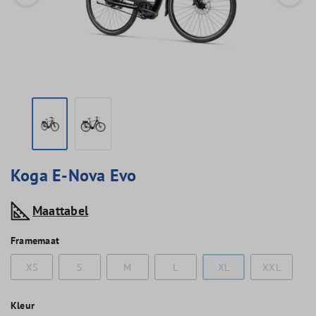
Koga E-Nova Evo
Maattabel
Framemaat
XS
S
M
L
XL
XXL
Kleur