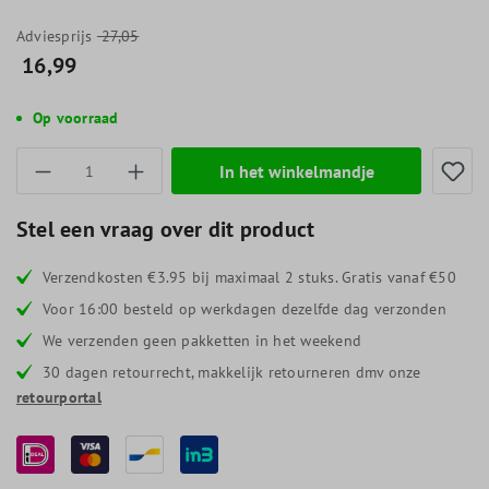
Adviesprijs
27,05
16,99
Op voorraad
Producthoeveelheid: Voer de gewenste hoevee
In het winkelmandje
Stel een vraag over dit product
Verzendkosten €3.95 bij maximaal 2 stuks. Gratis vanaf €50
Voor 16:00 besteld op werkdagen dezelfde dag verzonden
We verzenden geen pakketten in het weekend
30 dagen retourrecht, makkelijk retourneren dmv onze
retourportal