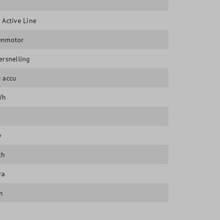
 Active Line
enmotor
ersnelling
 accu
Wh
w
ch
ra
m