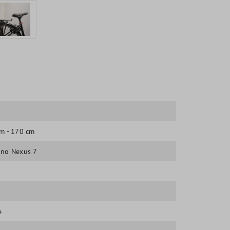
m
m - 170 cm
no Nexus 7
e