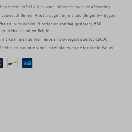
iets bestellen? Klik
hier
voor informatie over de aflevering.
p voorraad! Binnen 4 tot 5 dagen bij u thuis (België 6-7 dagen).
afhalen in de winkel (dinsdag en zondag gesloten), €30
en in Nederland en België.
 in 3 termijnen zonder rente en BKR registratie tot €5000.
 Service en garantie vindt enkel plaats op de locatie in Wouw.