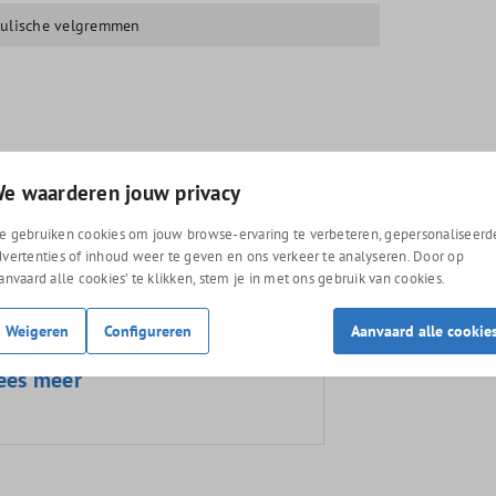
ulische velgremmen
hands e-bike
e waarderen jouw privacy
senmaker helemaal gecontroleerd.
e gebruiken cookies om jouw browse-ervaring te verbeteren, gepersonaliseerd
dvertenties of inhoud weer te geven en ons verkeer te analyseren. Door op
Aanvaard alle cookies’ te klikken, stem je in met ons gebruik van cookies.
Weigeren
Configureren
Aanvaard alle cookie
op tweedehands fietsen
ees meer