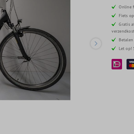
Online f
Fiets o
Gratis 
verzendkost
Betalen
Let op!