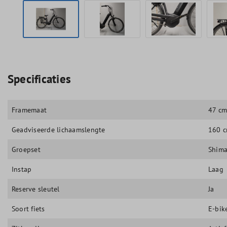
Specificaties
Framemaat
47 c
Geadviseerde lichaamslengte
160 c
Groepset
Shima
Instap
Laag
Reserve sleutel
Ja
Soort fiets
E-bik