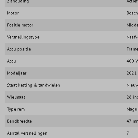
Zithouding
Actief
Motor
Bosch
Positie motor
Midd
Versnellingstype
Naafv
Accu positie
Frame
Accu
400 
Modeljaar
2021
Staat ketting & tandwielen
Nieu
Wielmaat
28 in
Type rem
Magu
Bandbreedte
47 m
Aantal versnellingen
7