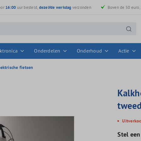
oor
16:00
uur besteld,
dezelfde werkdag
verzonden
Boven de 50 euro
ktronica
Onderdelen
Onderhoud
Actie
ktrische fietsen
Kalkh
tweed
Uitverko
Stel een