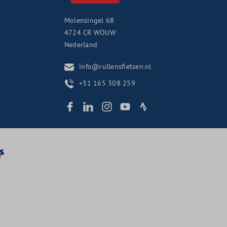
Molensingel 68
4724 CR
WOUW
Nederland
info@rullensfietsen.nl
+31 165 308 259