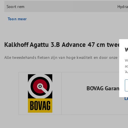
Soort rem
Hydra
Toon meer
Kalkhoff Agattu 3.B Advance 47 cm tweede
W
Alle tweedehands fietsen zijn van hoge kwaliteit en door onze fiet
W
a
‘
BOVAG Garantie 
L