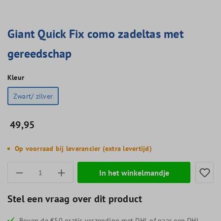
Giant Quick Fix como zadeltas met
gereedschap
Kleur
Zwart/ zilver
49,95
Op voorraad bij leverancier (extra levertijd)
Producthoeveelheid: Voer de gewenste hoevee
In het winkelmandje
Stel een vraag over dit product
Boven de €50 gratis verzending met DHL of naar een DHL