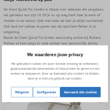
De Giant Quick Fix Combo is ideaal voor iedereen die zorgeloos
wil genieten van zijn rit. Of je nu op weg bent naar je werk of
midden in de natuur rijdt, met deze set ben je altijd voorbereid.
Ook leuk om cadeau te geven aan de sportieve fietser in je
omgeving.
Bestel de Giant Quick Fix Combo eenvoudig online bij Rullens
Fietsen of kom langs in onze winkel voor persoonlijk advies.
We waarderen jouw privacy
We gebruiken cookies om jouw browse-ervaring te verbeteren,
Vergelijkbare producten
gepersonaliseerde advertenties of inhoud weer te geven en ons
verkeer te analyseren. Door op ‘Aanvaard alle cookies’ te klikken,
stem je in met ons gebruik van cookies.
Weigeren
Configureren
Aanvaard alle cookies